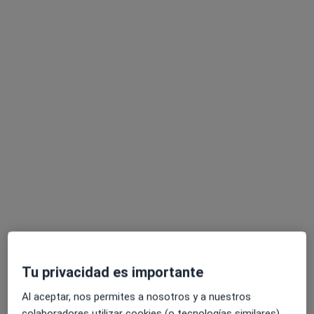
Dunia Institut Dental
·
Ver
Cirujano oral y maxilofacial, Dentista, Dentista infantil
más
229 opiniones
Carrer de Barcelona, 3-5, Granollers
•
Mapa
Dunia Institut Dental
Visitas sucesivas Odontología
Servicio gratuito
Mostrar más servicios
Tu privacidad es importante
Al aceptar, nos permites a nosotros y a nuestros
Dra. Georgina Muñoz
Dr. Carlo Di Falco
Dr. Gabriele Di Falco
colaboradores utilizar cookies (o tecnologías similares)