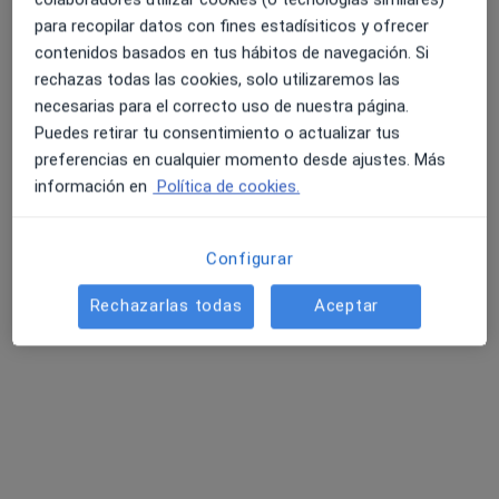
Gil
para recopilar datos con fines estadísiticos y ofrecer
Ningún profesional de este centro tiene citas disponibles
contenidos basados en tus hábitos de navegación. Si
rechazas todas las cookies, solo utilizaremos las
Mostrar perfil
necesarias para el correcto uso de nuestra página.
Puedes retirar tu consentimiento o actualizar tus
preferencias en cualquier momento desde ajustes. Más
información en
Política de cookies.
Configurar
Rechazarlas todas
Aceptar
Dra. Gemma Mayor Subirana
·
Ver más
Dentista
8 opiniones
Alfons Sala, 75, Sabadell
•
Mapa
Institut de Terapia Neural i Medicina Reguladora