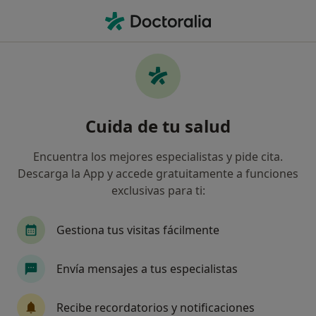
Men
Muela De Juicio • Mollet del Vallès, Barcelona
Filtros
• 1
Seguro
Mapa
Especialistas en Muela de juicio en Mollet
Cuida de tu salud
del Vallès
Así organizamos los resultados
Encuentra los mejores especialistas y pide cita.
Descarga la App y accede gratuitamente a funciones
exclusivas para ti:
¿Qué especialidad estás buscando?
Dentista
Cirujano oral y maxilofacial
Dent
Gestiona tus visitas fácilmente
Envía mensajes a tus especialistas
Recibe recordatorios y notificaciones