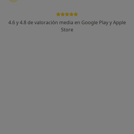
4.6 y 4.8 de valoración media en Google Play y Apple
Dr. Gabriele Di Falco
Store
·
Ver más
Dentista
34 opiniones
Carrer de Barcelona, 3-5, Granollers
•
Mapa
Dunia Institut Dental
Primera visita Odontología
50 €
Este especialista no ofrece reserva de cita online en esta dirección.
Pedir una cita