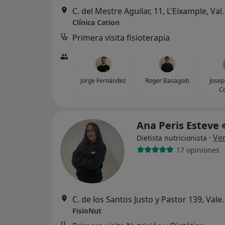
C. del Mestre Aguilar
Clínica Cation
Primera visita fisioterapia
Jorge Fernández
Roger Basagoiti
Josep
C
Ana Peris Esteve
·
Ve
Dietista nutricionista
17 opiniones
C. de los Santos Jus
FisioNut