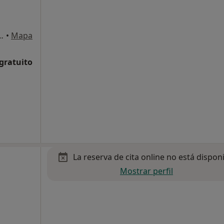
úmero 20, planta 4. puerta 10, Valencia
•
Mapa
 gratuito
La reserva de cita online no está dispon
Mostrar perfil