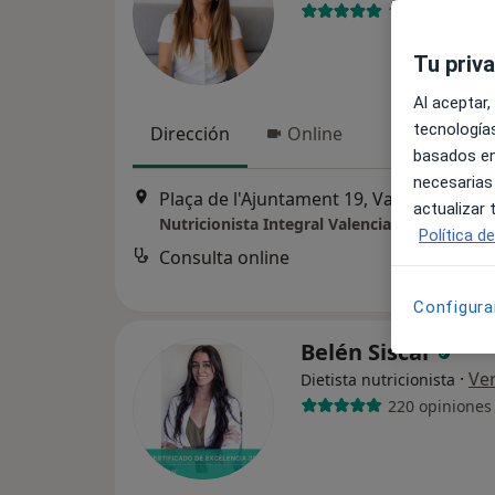
119 opiniones
Tu priv
Al aceptar,
tecnologías
Dirección
Online
basados en
necesarias
Plaça de l'Ajuntament 19, Valencia
•
Map
actualizar
Nutricionista Integral Valencia
Política d
Consulta online
Configura
Belén Siscar
·
Ve
Dietista nutricionista
220 opiniones