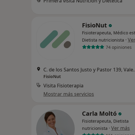
Primera visita Nutrición y Dietética
FisioNut
Fisioterapeuta, Médico est
·
Ve
Dietista nutricionista
74 opiniones
C. de los Santos Jus
FisioNut
Visita Fisioterapia
Mostrar más servicios
Carla Moltó
Fisioterapeuta, Dietista
·
Ver más
nutricionista