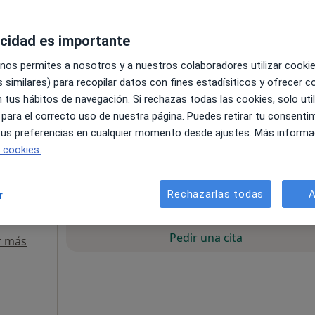
acidad es importante
 nos permites a nosotros y a nuestros colaboradores utilizar cooki
 similares) para recopilar datos con fines estadísiticos y ofrecer 
 tus hábitos de navegación. Si rechazas todas las cookies, solo uti
 para el correcto uso de nuestra página. Puedes retirar tu consenti
a
 tus preferencias en cualquier momento desde ajustes. Más informa
e cookies.
65 €
Rechazarlas todas
A
r
La reserva de cita online no está dispon
Pedir una cita
r más