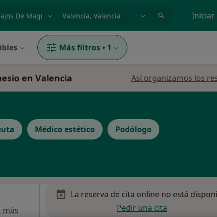
dad, enfermedad o nombre
p. ej. Madrid
Iniciar
ibles
Más filtros
•
1
nesio en Valencia
Así organizamos los re
euta
Médico estético
Podólogo
La reserva de cita online no está dispon
Pedir una cita
r más