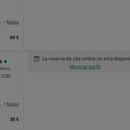
lico 44, Valencia
•
Mapa
60 €
La reserva de cita online no está dispon
ne
Mostrar perfil
ético,
r más
lico 44, Valencia
•
Mapa
30 €