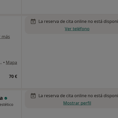
La reserva de cita online no está dispon
Ver teléfono
r más
úmero 20, planta 4. puerta 10, Valencia
•
Mapa
70 €
La reserva de cita online no está dispon
ca
Mostrar perfil
estético