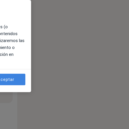
es (o
contenidos
lizaremos las
miento o
ción en
ceptar
ible