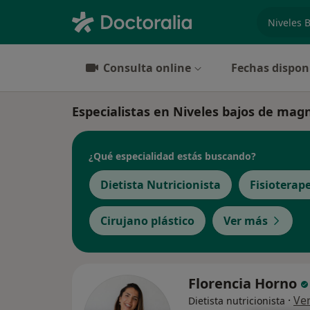
especiali
Consulta online
Fechas dispon
Especialistas en Niveles bajos de mag
¿Qué especialidad estás buscando?
Dietista Nutricionista
Fisioterap
Cirujano plástico
Ver más
Florencia Horno
·
Ve
Dietista nutricionista