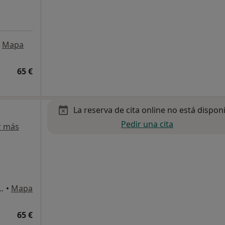
Mapa
65 €
La reserva de cita online no está dispon
Pedir una cita
r más
, 11, L'Eixample, Valencia
•
Mapa
65 €