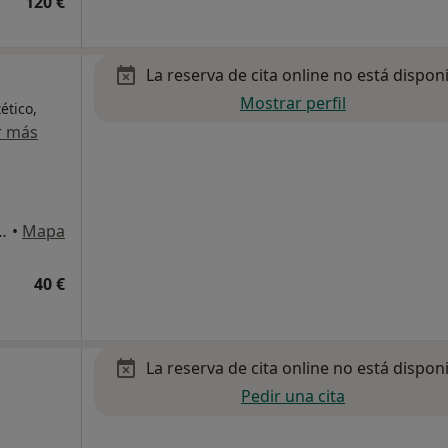
120 €
La reserva de cita online no está dispon
Mostrar perfil
ético,
r más
to y Pastor 139, Valencia
•
Mapa
40 €
La reserva de cita online no está dispon
Pedir una cita