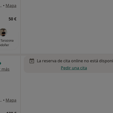
, 11, L'Eixample, Valencia
•
Mapa
50 €
 Tarazona
odoñer
La reserva de cita online no está dispon
Pedir una cita
r más
to y Pastor 139, Valencia
•
Mapa