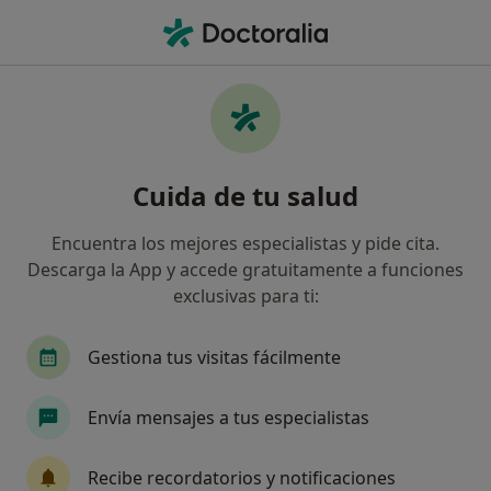
Men
Obesidad Infantil • A Coruña, La Coruña
Filtros
• 1
Mapa
Especialistas en Obesidad infantil en A
Cuida de tu salud
Coruña
Así organizamos los resultados
Encuentra los mejores especialistas y pide cita.
Descarga la App y accede gratuitamente a funciones
exclusivas para ti:
¿Qué especialidad estás buscando?
Dietista Nutricionista
Pediatra
Psicólogo
Gestiona tus visitas fácilmente
Envía mensajes a tus especialistas
Recibe recordatorios y notificaciones