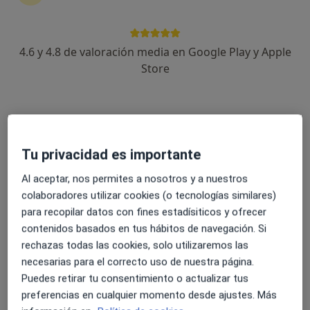
4.6 y 4.8 de valoración media en Google Play y Apple
Diana Vázquez Fontenla
Store
·
Ver más
Dietista nutricionista
24 opiniones
Dirección
Online
Tu privacidad es importante
Rúa Oidor Gregorio Tovar 17, A Coruña
•
Mapa
Al aceptar, nos permites a nosotros y a nuestros
Clínica Perspectivas
colaboradores utilizar cookies (o tecnologías similares)
para recopilar datos con fines estadísiticos y ofrecer
Primera visita Nutrición y Dietética
60 €
contenidos basados en tus hábitos de navegación. Si
Este especialista no ofrece reserva de cita online en esta dirección.
rechazas todas las cookies, solo utilizaremos las
necesarias para el correcto uso de nuestra página.
Pedir una cita
Puedes retirar tu consentimiento o actualizar tus
preferencias en cualquier momento desde ajustes. Más