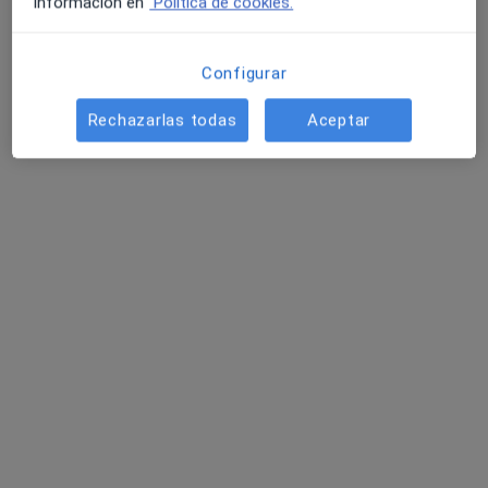
información en
Política de cookies.
Configurar
Rechazarlas todas
Aceptar
Clínica Perspectivas
Dietista nutricionista, Psicólogo, Sexólogo
39 opiniones
Rúa Oidor Gregorio Tovar 17, A Coruña
•
Mapa
Clínica Perspectivas
Primera visita Nutrición y Dietética
60 €
Diana Vázquez
Noelia Fernández
Cynthia García
Fontenla
Ventureira
Caramés
Ningún profesional de este centro tiene citas disponibles