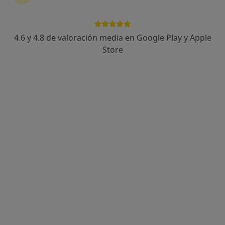
4.6 y 4.8 de valoración media en Google Play y Apple
Store
Perfil nuevo
Opción de pago online
Estefanía Hernández Concepción
·
Ver más
Psicóloga
2 opiniones
Dirección 1
Dirección 2
Dirección 3
Onlin
Calle Obispo Rey Redondo 41, San Cristóbal de la Laguna
•
Mapa
Consulta La Laguna
Consulta online
desde 60 €