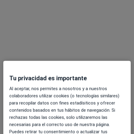
Calle Eduardo Zamacois 7, Santa Cruz de Tenerife
•
Mapa
Consulta Presencial
Primera visita neuropsicología
70 €
Este especialista no ofrece reserva de cita online en esta dirección.
Pedir una cita
Tu privacidad es importante
Al aceptar, nos permites a nosotros y a nuestros
colaboradores utilizar cookies (o tecnologías similares)
para recopilar datos con fines estadísiticos y ofrecer
contenidos basados en tus hábitos de navegación. Si
Opción de pago online
rechazas todas las cookies, solo utilizaremos las
Adrián Gutiérrez Pacheco
necesarias para el correcto uso de nuestra página.
Puedes retirar tu consentimiento o actualizar tus
·
Ver más
Psicólogo