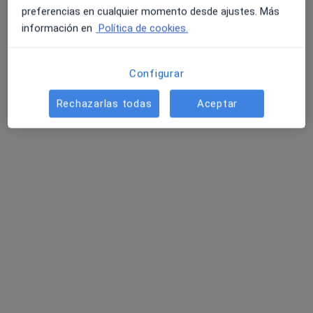
preferencias en cualquier momento desde ajustes. Más
126 opiniones
información en
Política de cookies.
Dirección
Online
Configurar
C/Méndez Nuñez Nº64 1ºizd, Santa Cruz de Tenerife
•
Mapa
Rechazarlas todas
Aceptar
Gabinete Psicológico, Santa Cruz de Tenerife
Primera visita Psicología
65 €
Este especialista no ofrece reserva de cita online en esta dirección.
Pedir una cita