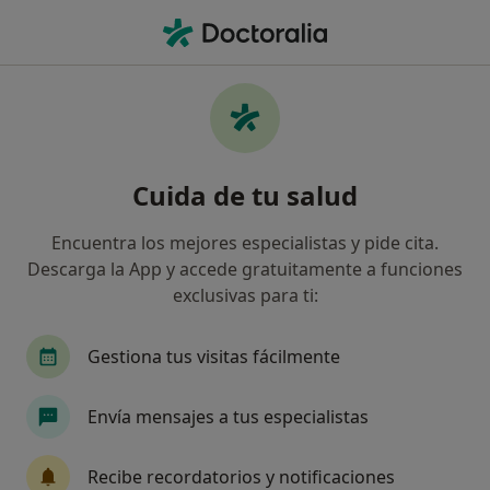
Men
Obesidad • Santa Cruz de Tenerife, Santa Cruz de Tenerife
Filtros
• 1
Seguro
Mapa
Especialistas en Obesidad en Santa Cruz de
Cuida de tu salud
Tenerife
Así organizamos los resultados
Encuentra los mejores especialistas y pide cita.
Descarga la App y accede gratuitamente a funciones
exclusivas para ti:
¿Qué especialidad estás buscando?
Endocrino
Dietista Nutricionista
Gestiona tus visitas fácilmente
Psicólogo
Médico general
Envía mensajes a tus especialistas
Médico estético
Ver más
Recibe recordatorios y notificaciones