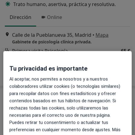
Trato humano, asertiva, práctica y resolutiva.
Dirección
Online
Calle de la Pueblanueva 35, Madrid
•
Mapa
Gabinete de psicología clínica privada.
Primera visita Psicología
65 €
Este especialista no ofrece reserva de cita online en esta dirección.
Tu privacidad es importante
Pedir una cita
Al aceptar, nos permites a nosotros y a nuestros
colaboradores utilizar cookies (o tecnologías similares)
para recopilar datos con fines estadísiticos y ofrecer
contenidos basados en tus hábitos de navegación. Si
rechazas todas las cookies, solo utilizaremos las
necesarias para el correcto uso de nuestra página.
Puedes retirar tu consentimiento o actualizar tus
preferencias en cualquier momento desde ajustes. Más