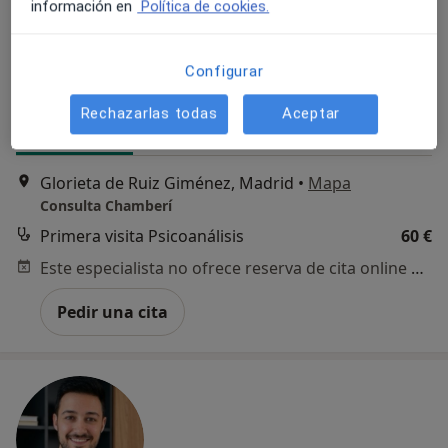
información en
Política de cookies.
Víctor Bartolomé Prior
·
Ver más
Psicólogo
Configurar
1 opinión
Rechazarlas todas
Aceptar
Dirección 1
Dirección 2
Online
Glorieta de Ruiz Giménez, Madrid
•
Mapa
Consulta Chamberí
Primera visita Psicoanálisis
60 €
Este especialista no ofrece reserva de cita online en esta dirección.
Pedir una cita