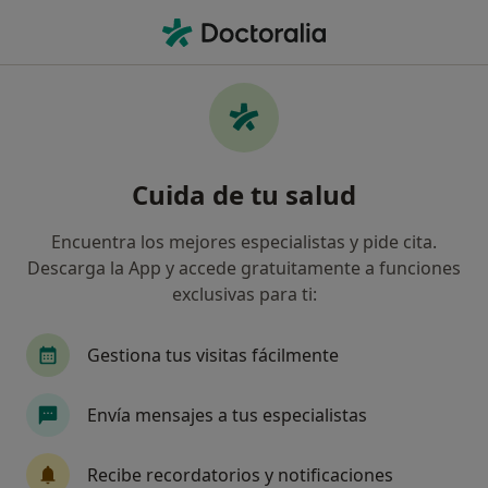
Men
Osteoartrosis • Sant Cugat del Vallès, Barcelona
Filtros
• 1
Seguro
Mapa
Especialistas en Osteoartrosis en Sant
Cuida de tu salud
Cugat del Vallès
Así organizamos los resultados
Encuentra los mejores especialistas y pide cita.
Descarga la App y accede gratuitamente a funciones
exclusivas para ti:
¿Qué especialidad estás buscando?
Especialista en Medicina del Deporte
Reumató
Gestiona tus visitas fácilmente
Envía mensajes a tus especialistas
Recibe recordatorios y notificaciones