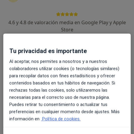
4.6 y 4.8 de valoración media en Google Play y Apple
Dr. Marlon Gutierrez Castellar
Store
·
Ver más
Especialista en medicina del deporte
Tu privacidad es importante
Dirección
Online
Al aceptar, nos permites a nosotros y a nuestros
colaboradores utilizar cookies (o tecnologías similares)
carrer de Borrell 3, Sant Cugat del Vallès
•
Mapa
para recopilar datos con fines estadísiticos y ofrecer
Innova Clinic
contenidos basados en tus hábitos de navegación. Si
Traumatología deportiva
150 €
rechazas todas las cookies, solo utilizaremos las
Este especialista no ofrece reserva de cita online en esta dirección.
necesarias para el correcto uso de nuestra página.
Puedes retirar tu consentimiento o actualizar tus
Pedir una cita
preferencias en cualquier momento desde ajustes. Más
información en
Política de cookies.