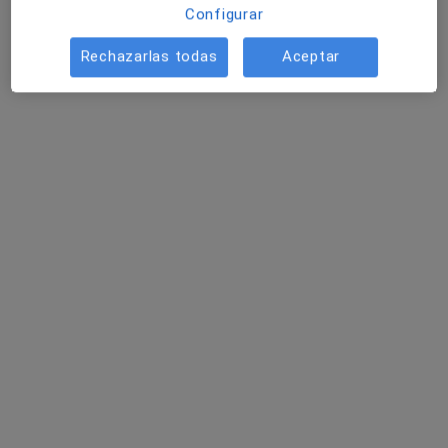
Configurar
Rechazarlas todas
Aceptar
Dr. Gerardo Méndez Sánchez
·
Ver más
Traumatólogo
Carrer de Pedro i Pons, 1, Sant Cugat del Vallès
•
Mapa
Institut de la Mà
Primera visita Traumatología y Cirugía Ortopédica
150 €
Este especialista no ofrece reserva de cita online en esta dirección.
Pedir una cita