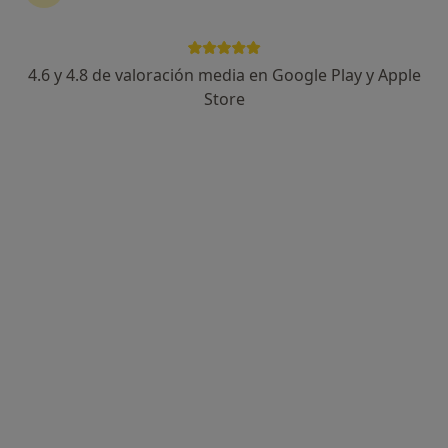
4.6 y 4.8 de valoración media en Google Play y Apple
Dr. Jan Fallone
Store
·
Ver más
Traumatólogo
278 opiniones
Av. de Cornellá, 157, Esplugues de Llobregat
•
Mapa
Hospital Vithas Barcelona
Primera visita Traumatología y Cirugía Ortopédica
Precio sin especificar
Este especialista no ofrece reserva de cita online en esta dirección.
Pedir una cita