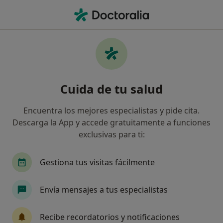
Men
Osteoartrosis • L Hospitalet de Llobregat, Barcelona
Filtros
• 1
Seguro
Mapa
Especialistas en Osteoartrosis en
Cuida de tu salud
L'Hospitalet de Llobregat
Así organizamos los resultados
Encuentra los mejores especialistas y pide cita.
Descarga la App y accede gratuitamente a funciones
exclusivas para ti:
¿Qué especialidad estás buscando?
Traumatólogo
Reumatólogo
Analista clín
Gestiona tus visitas fácilmente
Envía mensajes a tus especialistas
Recibe recordatorios y notificaciones