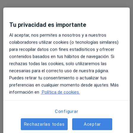
Tu privacidad es importante
Al aceptar, nos permites a nosotros y a nuestros
colaboradores utilizar cookies (o tecnologías similares)
Dr. Ramón Ortin Oliete
para recopilar datos con fines estadísiticos y ofrecer
·
Ver más
Traumatólogo
contenidos basados en tus hábitos de navegación. Si
46 opiniones
rechazas todas las cookies, solo utilizaremos las
necesarias para el correcto uso de nuestra página.
Ps. Comte Vilardaga, 118, Sant Feliu de Llobregat
•
Mapa
Puedes retirar tu consentimiento o actualizar tus
Centre Mèdic Sant Feliu
preferencias en cualquier momento desde ajustes. Más
Visitas sucesivas Traumatología y Cirugía Ortopédica
Precio sin especificar
información en
Política de cookies.
Este especialista no ofrece reserva de cita online en esta dirección.
Pedir una cita
Configurar
Rechazarlas todas
Aceptar