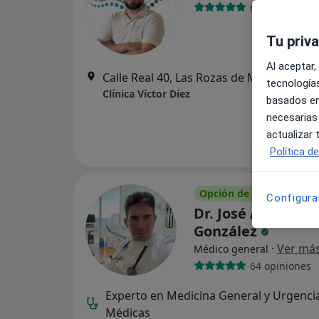
62 opiniones
Tu priv
Al aceptar,
Calle Real 40, Las Rozas de Madrid
•
Ma
tecnologías
Clínica Víctor Díez
basados en
necesarias
actualizar
Política d
Opción de pago online
Configura
Dr. José Angel R
González
·
Ver má
Médico general
64 opiniones
Experto en Medicina General y Urgenci
Médicas