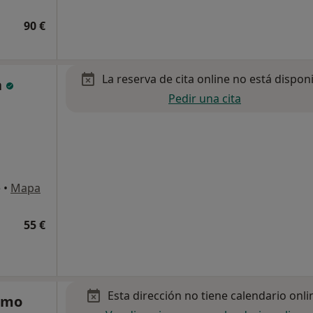
90 €
La reserva de cita online no está dispon
a
Pedir una cita
e
•
Mapa
55 €
Esta dirección no tiene calendario onli
Olmo