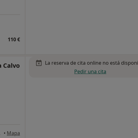
110 €
La reserva de cita online no está dispon
a Calvo
Pedir una cita
l Monte
•
Mapa