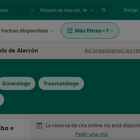
dad, enfermedad o nombre
p. ej. Madrid
Iniciar
Fechas disponibles
Más filtros
•
1
elo de Alarcón
Así organizamos los re
Ginecólogo
Traumatólogo
La reserva de cita online no está dispon
ebo
Pedir una cita