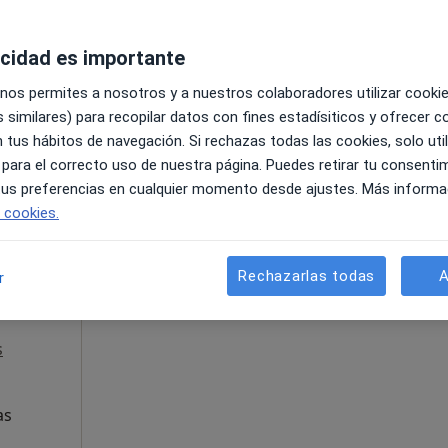
acidad es importante
 nos permites a nosotros y a nuestros colaboradores utilizar cooki
pa
 similares) para recopilar datos con fines estadísiticos y ofrecer 
 tus hábitos de navegación. Si rechazas todas las cookies, solo uti
 para el correcto uso de nuestra página. Puedes retirar tu consenti
 tus preferencias en cualquier momento desde ajustes. Más informa
e cookies.
La reserva de cita online no está dispon
Rechazarlas todas
A
r
Pedir una cita
ondón
s
as