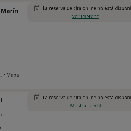
La reserva de cita online no está dispon
 Marín
Ver teléfono
uez 1, Pozuelo de Alarcón
•
Mapa
La reserva de cita online no está dispon
l
Mostrar perfil
o,
s