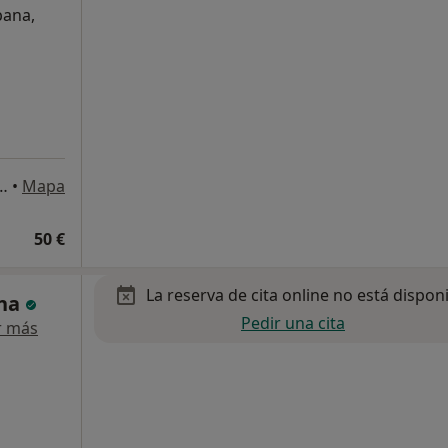
bana,
e la Luz, Madrid, Madrid, España, Madrid
•
Mapa
50 €
La reserva de cita online no está dispon
ina
Pedir una cita
r más