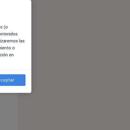
es (o
contenidos
lizaremos las
miento o
ción en
ible
ceptar