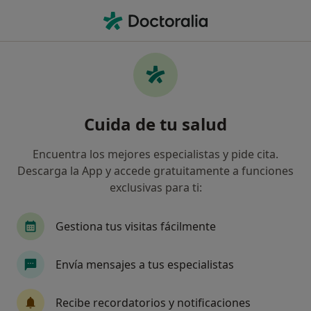
Men
Ovarios Poliquísticos Sop Som • Boadilla del Monte, Madrid
Filtros
• 1
Seguro
Mapa
Especialistas en Ovarios poliquísticos
Cuida de tu salud
(SOP/SOM) en Boadilla del Monte
Así organizamos los resultados
Encuentra los mejores especialistas y pide cita.
Descarga la App y accede gratuitamente a funciones
exclusivas para ti:
¿Qué especialidad estás buscando?
Ginecólogo
Alergólogo
Angiólogo y ciruj
Gestiona tus visitas fácilmente
Envía mensajes a tus especialistas
Recibe recordatorios y notificaciones