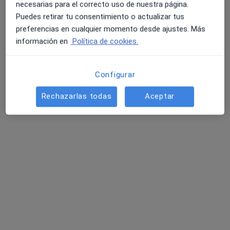
necesarias para el correcto uso de nuestra página.
Puedes retirar tu consentimiento o actualizar tus
preferencias en cualquier momento desde ajustes. Más
información en
Política de cookies.
Dr. Manuel Marcos Fernández
·
Ver más
Ginecólogo
34 opiniones
Configurar
Avenida de Montepríncipe 25, Boadilla del Monte
•
Mapa
Rechazarlas todas
Aceptar
Equipo Médico de Ginecología y Obstetricia, Egom
Visita Ginecología y Obstetricia
95 €
Este especialista no ofrece reserva de cita online en esta dirección.
Pedir una cita