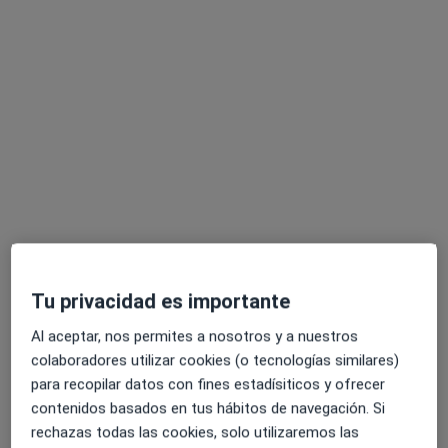
Dra. Rocío Esteban Parra
·
Ver más
Ginecóloga
20 opiniones
Avenida de Montepríncipe 25, Boadilla del Monte
•
Mapa
Equipo Médico de Ginecología y Obstetricia, Egom
Primera visita Ginecología y Obstetricia
Precio sin especificar
Este especialista no ofrece reserva de cita online en esta dirección.
Tu privacidad es importante
Pedir una cita
Al aceptar, nos permites a nosotros y a nuestros
colaboradores utilizar cookies (o tecnologías similares)
para recopilar datos con fines estadísiticos y ofrecer
contenidos basados en tus hábitos de navegación. Si
rechazas todas las cookies, solo utilizaremos las