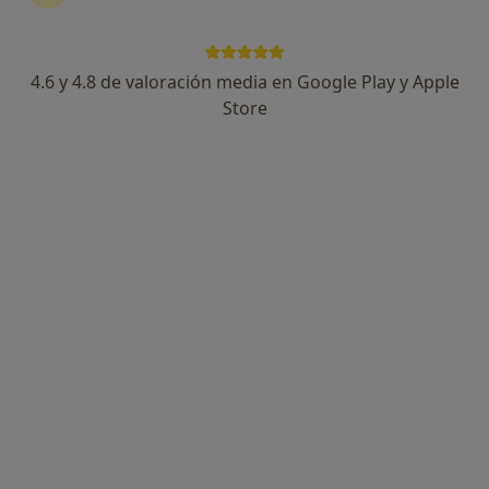
4.6 y 4.8 de valoración media en Google Play y Apple
Dra. Mónica Lozano González
Store
·
Ver más
Ginecóloga
27 opiniones
Avenida de Montepríncipe 25, Boadilla del Monte
•
Mapa
Equipo Médico de Ginecología y Obstetricia, Egom
Primera visita Ginecología y Obstetricia
Precio sin especificar
Este especialista no ofrece reserva de cita online en esta dirección.
Pedir una cita