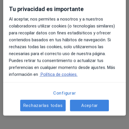
Tu privacidad es importante
Al aceptar, nos permites a nosotros y a nuestros
4.6 y 4.8 de valoración media en Google Play y Apple
colaboradores utilizar cookies (o tecnologías similares)
Dr. David Martínez Ares
Store
para recopilar datos con fines estadísiticos y ofrecer
·
Ver más
Digestólogo
contenidos basados en tus hábitos de navegación. Si
378 opiniones
rechazas todas las cookies, solo utilizaremos las
necesarias para el correcto uso de nuestra página.
Dirección
Online
Puedes retirar tu consentimiento o actualizar tus
preferencias en cualquier momento desde ajustes. Más
Ronda Nelle 140, A Coruña
•
Mapa
información en
Política de cookies.
Instituto Gallego de Enfermedades Digestivas INGALED
Primera visita Aparato Digestivo
desde 150 €
Configurar
Este especialista no ofrece reserva de cita online en esta dirección.
Rechazarlas todas
Aceptar
Pedir una cita