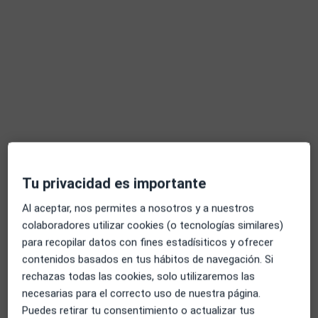
Dirección 1
Dirección 2
Online
Glorieta de Ruiz Giménez, Madrid
•
Mapa
Consulta Chamberí
Primera visita Psicoanálisis
60 €
Este especialista no ofrece reserva de cita online en esta dirección.
Pedir una cita
Tu privacidad es importante
Al aceptar, nos permites a nosotros y a nuestros
colaboradores utilizar cookies (o tecnologías similares)
para recopilar datos con fines estadísiticos y ofrecer
contenidos basados en tus hábitos de navegación. Si
rechazas todas las cookies, solo utilizaremos las
necesarias para el correcto uso de nuestra página.
Puedes retirar tu consentimiento o actualizar tus
Opción de pago online