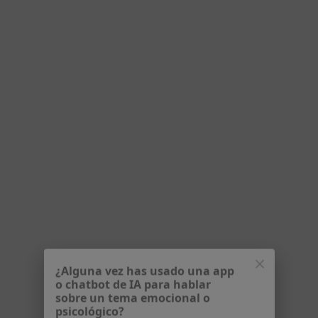
Experta en trastornos de ansiedad y depresión
Enfoque integrador, cognitivo - conductual
Atiendo en español, inglés e italiano
Dirección
Online
Calle de Velázquez 15, Madrid
•
Mapa
Consulta privada Itziar Líbano
Consulta online
65 €
Este especialista no ofrece reserva de cita online en esta dirección.
Pedir una cita
¿Alguna vez has usado una app
o chatbot de IA para hablar