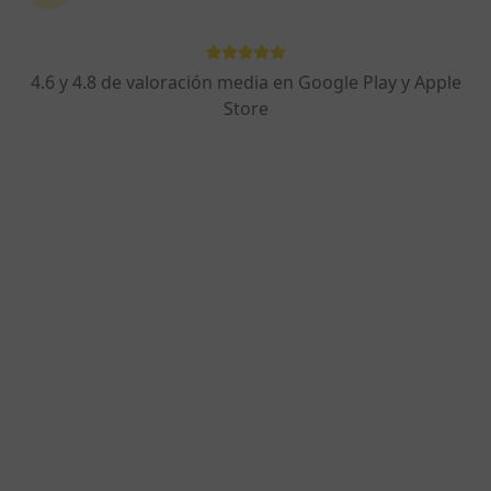
4.6 y 4.8 de valoración media en Google Play y Apple
Store
Perfil nuevo
Opción de pago online
Mariela Martínez Ramos
·
Ver más
Psicóloga
1 opinión
Dirección
Online
Calle Quintana 2, Madrid
•
Mapa
Mariela Martínez Ramos & Cols.
Primera visita Psicología
Precio sin especificar
Este especialista no ofrece reserva de cita online en esta dirección.
Pedir una cita