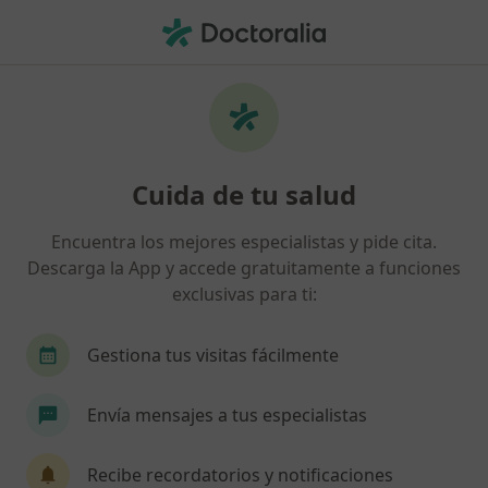
Men
Pensamientos Intrusivos • Madrid, Madrid
Filtros
• 1
Seguro
Mapa
Especialistas en Pensamientos intrusivos en
Cuida de tu salud
Madrid
Así organizamos los resultados
Encuentra los mejores especialistas y pide cita.
Descarga la App y accede gratuitamente a funciones
exclusivas para ti:
¿Qué especialidad estás buscando?
Psicólogo
Psicólogo infantil
Sexólogo
Gestiona tus visitas fácilmente
Envía mensajes a tus especialistas
Recibe recordatorios y notificaciones