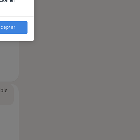
ción en
ceptar
ible