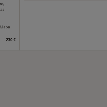
no,
más
Mapa
230 €