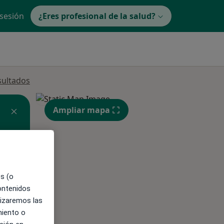
 sesión
¿Eres profesional de la salud?
sultados
Ampliar mapa
es (o
contenidos
ible
lizaremos las
miento o