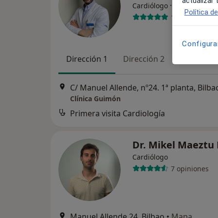
actualizar
·
Ver más
Cardiólogo
Política d
15 opiniones
Configura
Dirección 1
Dirección 2
Online
C/ Manuel Allende, nº24. 1ª planta, Bilba
Clínica Guimón
Primera visita Cardiología
Dr. Mikel Maeztu
Cardiólogo
7 opiniones
Manuel Allende 24, Bilbao
•
Mapa