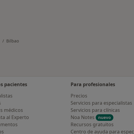
rmedades en Bilbao
Bilbao
ambiar de ciudad
os pacientes
Para profesionales
listas
Precios
s
Servicios para especialistas
s médicos
Servicios para clínicas
ta al Experto
Noa Notes
nuevo
amentos
Recursos gratuitos
os
Centro de ayuda para especi