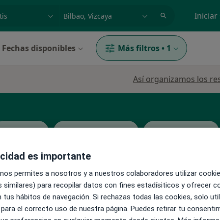
dad, enfermedad o nombre
p. ej. Madrid
Iniciar
Fechas disponibles
Más filtros
•
1
Así organizamos los re
Endocrino
Médico de familia
Médico general
acidad es importante
 nos permites a nosotros y a nuestros colaboradores utilizar cooki
 similares) para recopilar datos con fines estadísiticos y ofrecer 
La reserva de cita online no está dispon
 tus hábitos de navegación. Si rechazas todas las cookies, solo uti
ez de
 para el correcto uso de nuestra página. Puedes retirar tu consenti
Ver teléfono