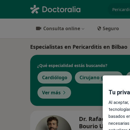
especiali
Consulta online
Seguro
Especialistas en Pericarditis en Bilbao
¿Qué especialidad estás buscando?
Cardiólogo
Cirujano general
Tu priv
Ver más
Al aceptar,
tecnologías
basados en
Dr. Rafael Martín
necesarias
Bourio Uriarte