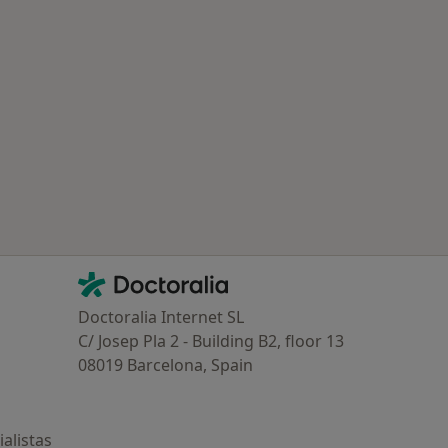
Contacto
Doctoralia - Página de inicio
Doctoralia Internet SL
C/ Josep Pla 2 - Building B2, floor 13
08019 Barcelona, Spain
alistas