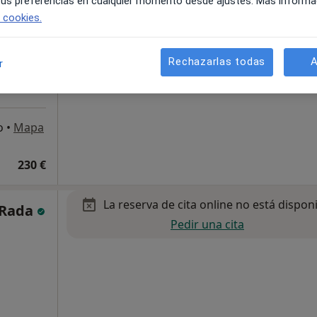
 tus preferencias en cualquier momento desde ajustes. Más informa
e cookies.
Rechazarlas todas
A
r
o
•
Mapa
230 €
La reserva de cita online no está dispon
 Rada
Pedir una cita