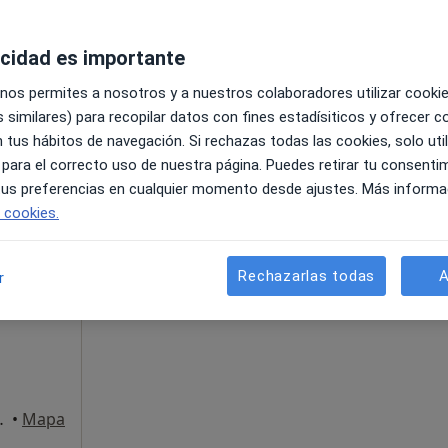
acidad es importante
 nos permites a nosotros y a nuestros colaboradores utilizar cooki
 similares) para recopilar datos con fines estadísiticos y ofrecer 
 tus hábitos de navegación. Si rechazas todas las cookies, solo uti
 gratuito
 para el correcto uso de nuestra página. Puedes retirar tu consenti
 tus preferencias en cualquier momento desde ajustes. Más informa
e cookies.
La reserva de cita online no está dispon
 Torres
Rechazarlas todas
A
r
Pedir una cita
ián de los Reyes
•
Mapa