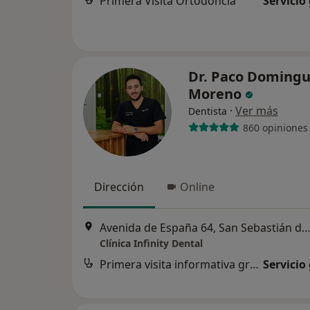
Primera Visita Ortodoncia
Servicio
Dr. Paco Doming
Moreno
·
Ver más
Dentista
860 opiniones
Dirección
Online
Avenida de España 64, San Sebastián de los R
Clínica Infinity Dental
Primera visita informativa gratuita
Servicio