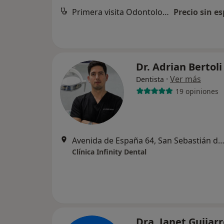
Primera visita Odontología
Precio sin es
Dr. Adrian Bertol
·
Ver más
Dentista
19 opiniones
Avenida de España 64, San Sebastián de los R
Clínica Infinity Dental
Dra. Janet Guijarr