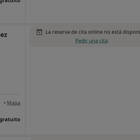
 gratuito
La reserva de cita online no está dispon
uez
Pedir una cita
eyes
•
Mapa
 gratuito