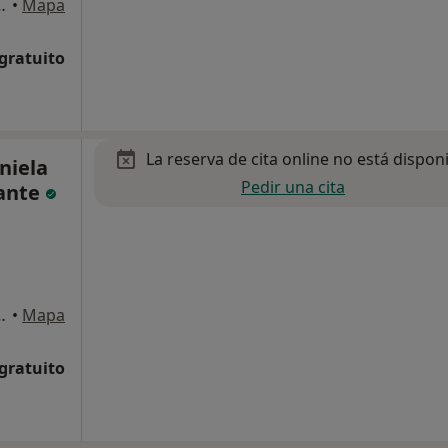
os Reyes, San Sebastián de los Reyes
•
Mapa
 gratuito
La reserva de cita online no está dispon
niela
Pedir una cita
mante
Sebastián de los Reyes
•
Mapa
 gratuito