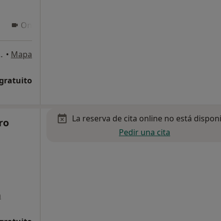
Online 3
Online 4
os Reyes, San Sebastián de los Reyes
•
Mapa
 gratuito
La reserva de cita online no está dispon
ro
Pedir una cita
a