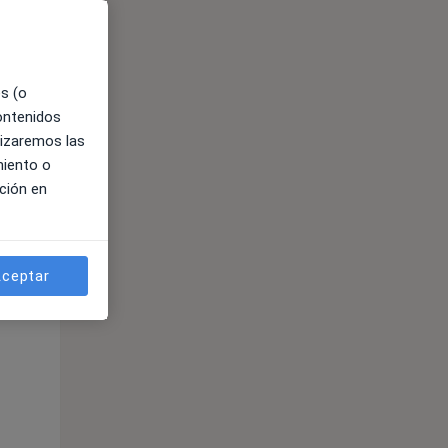
es (o
contenidos
lizaremos las
miento o
ción en
ible
ceptar