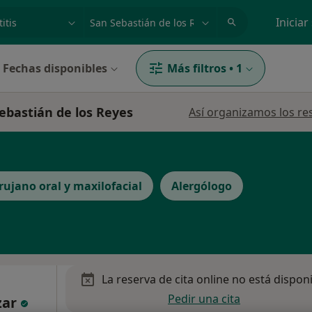
dad, enfermedad o nombre
p. ej. Madrid
Iniciar
Fechas disponibles
Más filtros
•
1
Sebastián de los Reyes
Así organizamos los re
rujano oral y maxilofacial
Alergólogo
La reserva de cita online no está dispon
Pedir una cita
zar