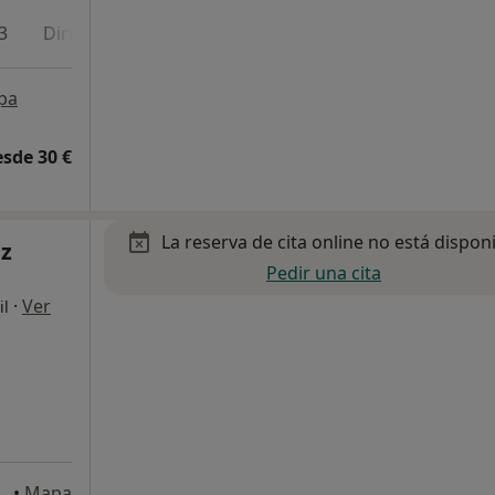
3
Dirección 4
pa
esde 30 €
La reserva de cita online no está dispon
z
Pedir una cita
·
Ver
il
amanca, 1, local 10, Torremolinos
•
Mapa