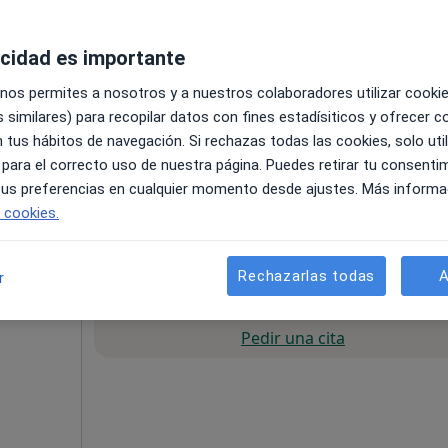
acidad es importante
 nos permites a nosotros y a nuestros colaboradores utilizar cooki
 similares) para recopilar datos con fines estadísiticos y ofrecer 
 tus hábitos de navegación. Si rechazas todas las cookies, solo uti
 para el correcto uso de nuestra página. Puedes retirar tu consenti
niches, 3, Torremolinos
•
Mapa
 tus preferencias en cualquier momento desde ajustes. Más informa
e cookies.
pecificar
Rechazarlas todas
A
r
La reserva de cita online no está dispon
Pedir una cita