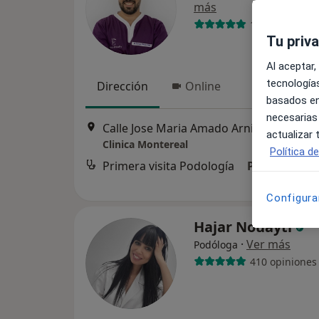
más
110 opiniones
Tu priv
Al aceptar,
tecnologías
Dirección
Online
basados en
necesarias
Calle Jose Maria Amado Ar
actualizar
Clinica Montereal
Política d
Primera visita Podología
Precio sin es
Configura
Hajar Nouayti
·
Ver más
Podóloga
410 opiniones