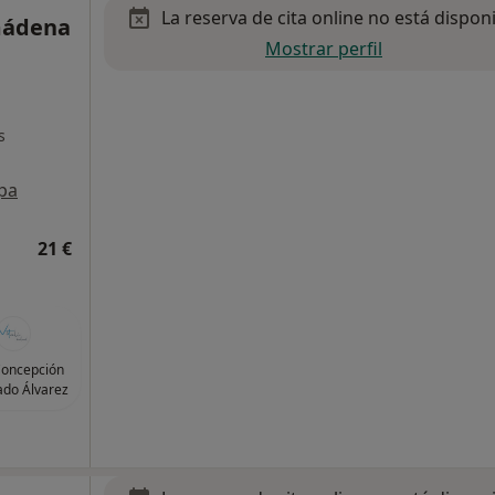
La reserva de cita online no está dispon
mádena
Mostrar perfil
s
pa
21 €
Concepción
ado Álvarez