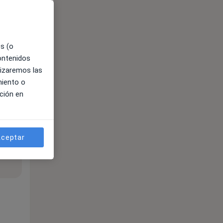
es (o
contenidos
lizaremos las
miento o
ción en
ceptar
ible