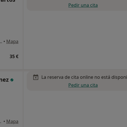
Pedir una cita
 A ESTACIÓN DE TREN DE ARROYO DE LA MIEL), Benalmádena
•
Mapa
35 €
La reserva de cita online no está dispon
ínez
Pedir una cita
-3, Arroyo de la Miel
•
Mapa