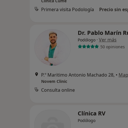
Clínica Cume
Primera visita Podología
Precio sin es
Dr. Pablo Marín 
·
Ver más
Podólogo
50 opiniones
P.º Maritimo Antonio Machado 28,
•
Map
Novem Clinic
Consulta online
Clínica RV
Podólogo