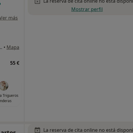
La reserva de cita online no está dispon
Mostrar perfil
Ver más
 A ESTACIÓN DE TREN DE ARROYO DE LA MIEL), Benalmádena
•
Mapa
55 €
a Trigueros
nderas
La reserva de cita online no está dispon
Martos