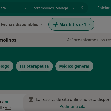
dad, enfermedad o nombre
p. ej. Madrid
Iniciar
Fechas disponibles
Más filtros
•
1
emolinos
Así organizamos los re
ólogo
Fisioterapeuta
Médico general
La reserva de cita online no está dispon
uiz
Pedir una cita
·
Ver
il