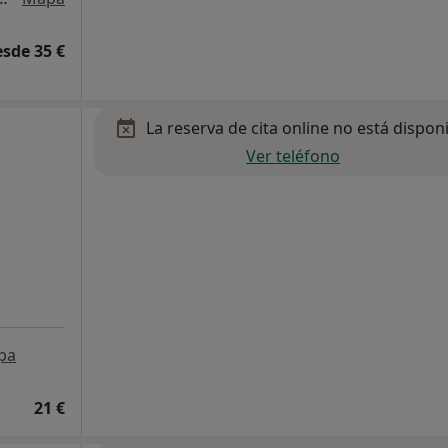
esde 35 €
La reserva de cita online no está dispon
Ver teléfono
pa
21 €