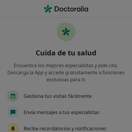
Men
Preocupaciones Constantes • Esplugues de Llobregat, Barcelona
Filtros
• 1
Mapa
Especialistas en Preocupaciones constantes
Cuida de tu salud
en Esplugues de Llobregat
Así organizamos los resultados
Encuentra los mejores especialistas y pide cita.
Descarga la App y accede gratuitamente a funciones
exclusivas para ti:
¿Qué especialidad estás buscando?
Psicólogo
Psicólogo infantil
Gestiona tus visitas fácilmente
Envía mensajes a tus especialistas
Recibe recordatorios y notificaciones