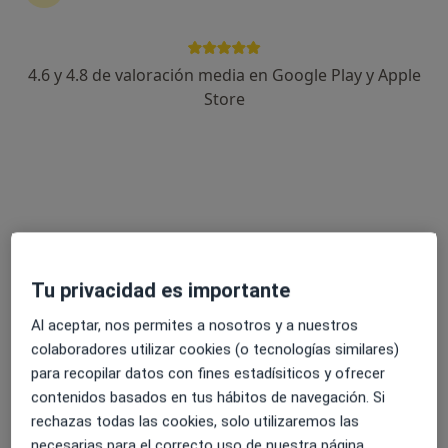
4.6 y 4.8 de valoración media en Google Play y Apple
Ignacio Gallego Rubio
Store
·
Ver más
Psicólogo
124 opiniones
Dirección
Online
Carrer d´Angel Guimerà, 35-45, local 4, Esplugues de Llobregat
•
Mapa
Clínica Psicológica Ignacio
Tu privacidad es importante
Primera visita Psicología
65 €
Al aceptar, nos permites a nosotros y a nuestros
Este especialista no ofrece reserva de cita online en esta dirección.
colaboradores utilizar cookies (o tecnologías similares)
para recopilar datos con fines estadísiticos y ofrecer
Pedir una cita
contenidos basados en tus hábitos de navegación. Si
rechazas todas las cookies, solo utilizaremos las
necesarias para el correcto uso de nuestra página.