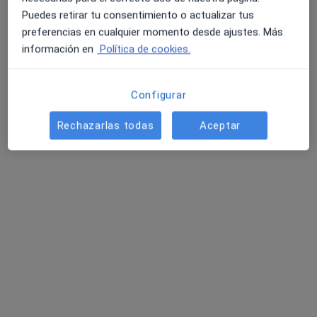
Puedes retirar tu consentimiento o actualizar tus
preferencias en cualquier momento desde ajustes. Más
información en
Política de cookies.
Configurar
Iván Manjón Plaza
Rechazarlas todas
Aceptar
·
Ver más
Psicólogo, Psicólogo infantil
93 opiniones
Dirección
Online
Avinguda de Cornellà, 107, Esplugues de Llobregat
•
Mapa
Consulta en Esplugues
Primera visita Psicología
49 €
Este especialista no ofrece reserva de cita online en esta dirección.