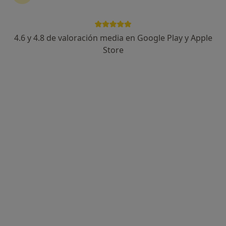
4.6 y 4.8 de valoración media en Google Play y Apple
Store
Ignacio Gallego Rubio
·
Ver más
Psicólogo
124 opiniones
Dirección
Online
Carrer d´Angel Guimerà, 35-45, local 4, Esplugues de Llobregat
•
Mapa
Clínica Psicológica Ignacio
Primera visita Psicología
65 €
Este especialista no ofrece reserva de cita online en esta dirección.
Pedir una cita