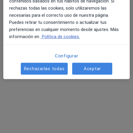
contenidos basados en tus hábitos de navegación. Si
Consulta online
60 €
rechazas todas las cookies, solo utilizaremos las
Este especialista no ofrece reserva de cita online en esta dirección.
necesarias para el correcto uso de nuestra página.
Puedes retirar tu consentimiento o actualizar tus
Pedir una cita
preferencias en cualquier momento desde ajustes. Más
información en
Política de cookies.
Configurar
Rechazarlas todas
Aceptar
Sara Ojeda
·
Ver más
Psicóloga
59 opiniones
Dirección
Online