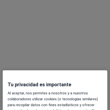
Pedir una cita
Alba Bernárdez Dapía
·
Ver más
Psicóloga, Psicóloga infantil
23 opiniones
Tu privacidad es importante
Dirección
Online
Al aceptar, nos permites a nosotros y a nuestros
colaboradores utilizar cookies (o tecnologías similares)
Carrer d'Àngel Guimerà 15, Esplugues de Llobregat
•
Mapa
para recopilar datos con fines estadísiticos y ofrecer
Ananda Salut