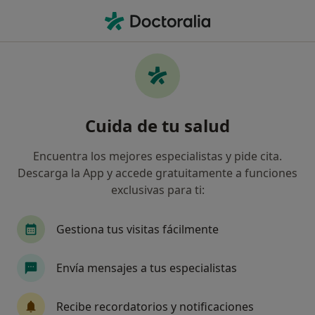
Men
Trastorno De Hiperactividad Y Déficit De Atención Tdah • Esplugues de Llobregat, Barcelona
Filtros
• 1
Seguro
Mapa
Especialistas en Trastorno de hiperactividad
Cuida de tu salud
y déficit de atención (TDAH) en Esplugues
de Llobregat
Encuentra los mejores especialistas y pide cita.
Así organizamos los resultados
Descarga la App y accede gratuitamente a funciones
exclusivas para ti:
¿Qué especialidad estás buscando?
Gestiona tus visitas fácilmente
Psicólogo
Psicólogo infantil
Logopeda
Envía mensajes a tus especialistas
Recibe recordatorios y notificaciones