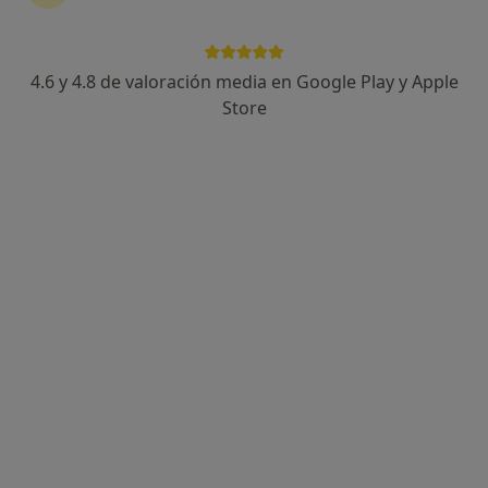
4.6 y 4.8 de valoración media en Google Play y Apple
Laura Matos
Store
·
Ver más
Psicóloga
79 opiniones
Dirección
Online
Avenida Alonso Fernández de Lugo 6, La Orotava
•
Mapa
Despacho en La Orotava
Primera visita Psicología
65 €
Este especialista no ofrece reserva de cita online en esta dirección.
Pedir una cita