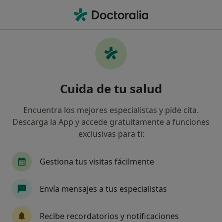
Men
Problemas De Relación • Santa Úrsula, Santa Cruz de Tenerife
Filtros
• 1
Mapa
Especialistas en Problemas de relación en
Cuida de tu salud
Santa Úrsula
Así organizamos los resultados
Encuentra los mejores especialistas y pide cita.
Descarga la App y accede gratuitamente a funciones
exclusivas para ti:
¿Qué especialidad estás buscando?
Psicólogo
Terapeuta complementario
Gestiona tus visitas fácilmente
Envía mensajes a tus especialistas
Recibe recordatorios y notificaciones