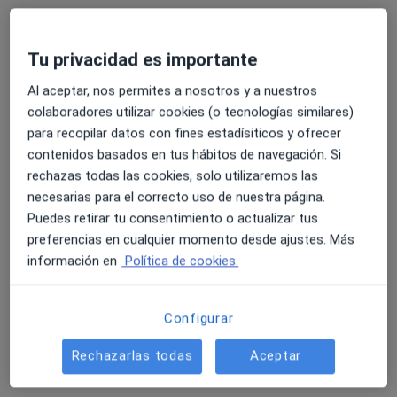
Este especialista no ofrece reserva de cita online en esta dirección.
Tu privacidad es importante
Pedir una cita
Al aceptar, nos permites a nosotros y a nuestros
colaboradores utilizar cookies (o tecnologías similares)
para recopilar datos con fines estadísiticos y ofrecer
contenidos basados en tus hábitos de navegación. Si
rechazas todas las cookies, solo utilizaremos las
necesarias para el correcto uso de nuestra página.
Puedes retirar tu consentimiento o actualizar tus
preferencias en cualquier momento desde ajustes. Más
información en
Política de cookies.
Dani Estaña Malaret
·
Ver más
Psicólogo
163 opiniones
Configurar
Dirección
Online
Rechazarlas todas
Aceptar