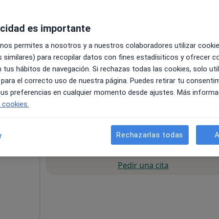
acidad es importante
 nos permites a nosotros y a nuestros colaboradores utilizar cooki
 similares) para recopilar datos con fines estadísiticos y ofrecer 
 tus hábitos de navegación. Si rechazas todas las cookies, solo uti
 para el correcto uso de nuestra página. Puedes retirar tu consenti
•
Mapa
 tus preferencias en cualquier momento desde ajustes. Más informa
e cookies.
55 €
Rechazarlas todas
A
r
La reserva de cita online no está dispon
Pedir una cita