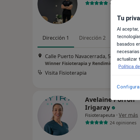
46 opiniones
Tu priv
Al aceptar,
tecnologías
Dirección 1
Dirección 2
basados en
necesarias
Calle Puerto Navacerrada, 57, Móstoles
actualizar
Winner Fisioterapia y Rendimiento
Política d
Visita Fisioterapia
Configura
Avelaine Porrón
Irigaray
·
Ver más
Fisioterapeuta
24 opiniones