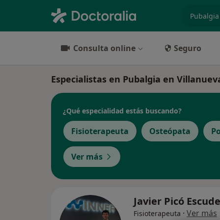
especiali
Consulta online
Seguro
Especialistas en Pubalgia en Villanuev
¿Qué especialidad estás buscando?
Fisioterapeuta
Osteópata
P
Ver más
Javier Picó Escud
·
Ver más
Fisioterapeuta