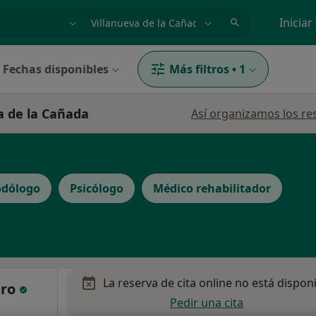
dad, enfermedad o nombre
p. ej. Madrid
Iniciar
Fechas disponibles
Más filtros
•
1
a de la Cañada
Así organizamos los re
odólogo
Psicólogo
Médico rehabilitador
La reserva de cita online no está dispon
ero
Pedir una cita