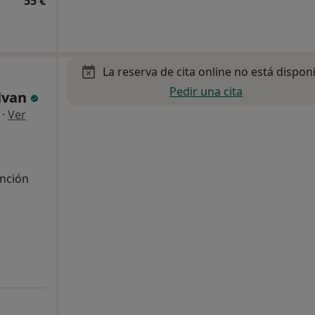
55 €
La reserva de cita online no está dispon
Pedir una cita
alvan
·
Ver
unción