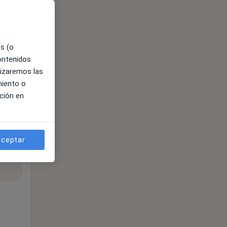
es (o
contenidos
lizaremos las
miento o
ción en
ceptar
ible