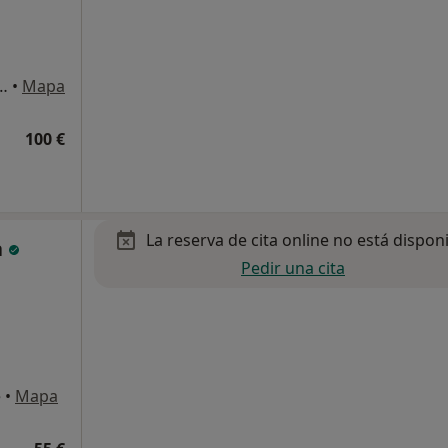
amanrique nº1, Sevilla La Nueva
•
Mapa
100 €
La reserva de cita online no está dispon
a
Pedir una cita
e
•
Mapa