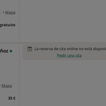
s de Madrid
•
Mapa
 gratuito
La reserva de cita online no está dispon
uñoz
Pedir una cita
•
Mapa
35 €