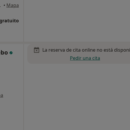
s de Madrid
•
Mapa
 gratuito
La reserva de cita online no está dispon
ebo
Pedir una cita
pa