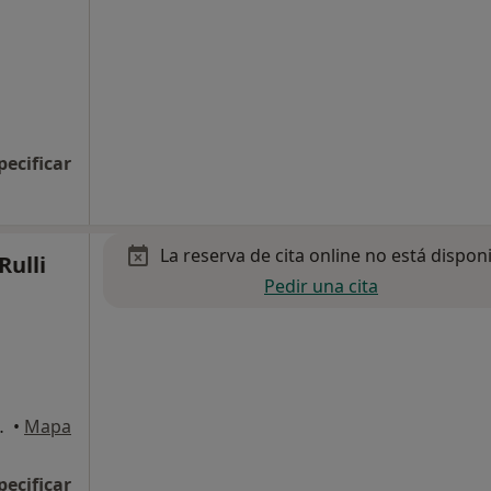
pecificar
La reserva de cita online no está dispon
Rulli
Pedir una cita
 1 2ºB, Cádiz
•
Mapa
pecificar