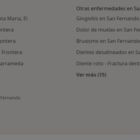
Otras enfermedades en S
nta Maria, El
Gingivitis en San Fernando
rontera
Dolor de muelas en San F
rontera
Bruxismo en San Fernando
a Frontera
Dientes desalineados en 
 Barrameda
Diente roto - Fractura den
Ver más (15)
Más en esta catego
n Fernando