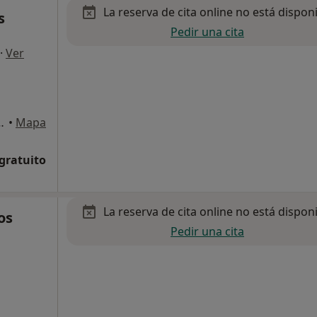
La reserva de cita online no está dispon
s
Pedir una cita
·
Ver
o) nº 12 Local 4, San Fernando
•
Mapa
 gratuito
La reserva de cita online no está dispon
os
Pedir una cita