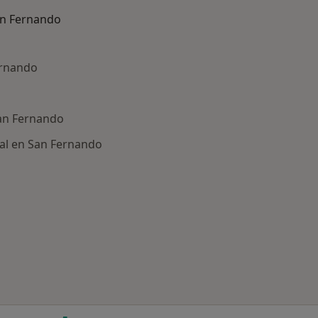
an Fernando
ernando
San Fernando
tal en San Fernando
ría: Otras enfermedades en San Fernando