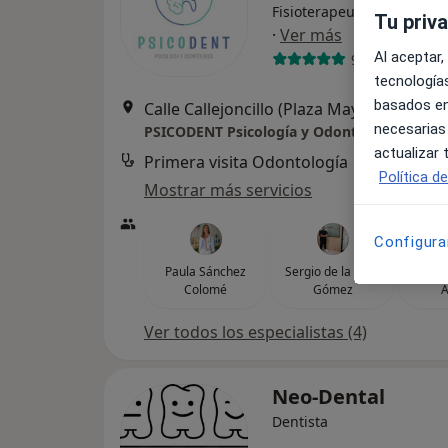
Fisioterapeuta, Logopeda,
Tu priv
·
Ver más
Al aceptar,
96 opiniones
tecnologías
basados en
Calle Callejoncillo (Plaz
necesarias
PSICODENT Psicología y Odontología
actualizar
Primera visita Odontología
Servicio
Política d
Mostrar más servicios
Configura
Paula Sánchez
Sergio de la Cruz
Laur
Colomé
Gómez
A
Ver todos los especialistas (4)
Neo-Dental
Dentista