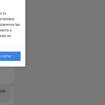
es (o
contenidos
lizaremos las
miento o
ción en
ceptar
ible