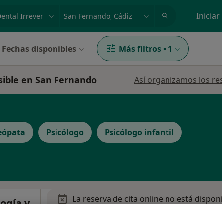
dad, enfermedad o nombre
p. ej. Madrid
Iniciar
Fechas disponibles
Más filtros
•
1
ersible en San Fernando
Así organizamos los re
eópata
Psicólogo
Psicólogo infantil
La reserva de cita online no está dispon
ogía y
Mostrar perfil