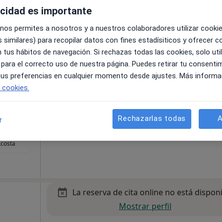
 Dentista
acidad es importante
 nos permites a nosotros y a nuestros colaboradores utilizar cooki
 similares) para recopilar datos con fines estadísiticos y ofrecer 
 tus hábitos de navegación. Si rechazas todas las cookies, solo uti
a Mayor), 2, bajo, Chiclana de la Frontera
•
Mapa
 para el correcto uso de nuestra página. Puedes retirar tu consenti
 tus preferencias en cualquier momento desde ajustes. Más informa
 gratuito
e cookies.
Rechazarlas todas
A
r
a Montero
costa
La reserva de cita online no está dispon
Mostrar perfil