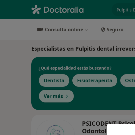
especiali
Consulta online
Seguro
Especialistas en Pulpitis dental irrev
¿Qué especialidad estás buscando?
Dentista
Fisioterapeuta
Ost
Ver más
PSICODENT Psicol
Odontología