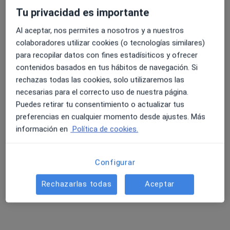
Tu privacidad es importante
Al aceptar, nos permites a nosotros y a nuestros
4.6 y 4.8 de valoración media en Google Play y Apple
colaboradores utilizar cookies (o tecnologías similares)
Dr. Juan José Sena León
Store
para recopilar datos con fines estadísiticos y ofrecer
·
Ver más
Dentista
contenidos basados en tus hábitos de navegación. Si
157 opiniones
rechazas todas las cookies, solo utilizaremos las
necesarias para el correcto uso de nuestra página.
C. San José 23 Edificio San Miguel, Tarifa
•
Mapa
Puedes retirar tu consentimiento o actualizar tus
Clínica Sena & León
preferencias en cualquier momento desde ajustes. Más
Primera visita Odontología
Servicio gratuito
información en
Política de cookies.
Este especialista no ofrece reserva de cita online en esta dirección.
Pedir una cita
Configurar
Rechazarlas todas
Aceptar