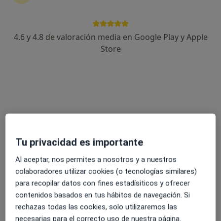
4.6 y 4.8 de valoración media en Google Play y Apple
José Manuel Guerrero Crespo
Store
·
Ver más
Fisioterapeuta
257 opiniones
Carril Charco del Sultan 7, Conil de la Frontera
•
Mapa
Recupera T Centro Salud Integral. Fisioterapia
Primera visita fisioterapia
38 €
Este especialista no ofrece reserva de cita online en esta dirección.
Tu privacidad es importante
Pedir una cita
Al aceptar, nos permites a nosotros y a nuestros
colaboradores utilizar cookies (o tecnologías similares)
para recopilar datos con fines estadísiticos y ofrecer
contenidos basados en tus hábitos de navegación. Si
rechazas todas las cookies, solo utilizaremos las
necesarias para el correcto uso de nuestra página.