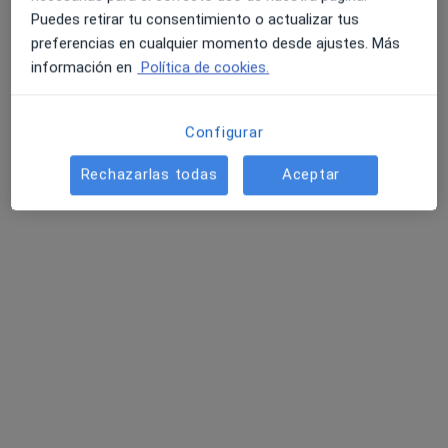
Puedes retirar tu consentimiento o actualizar tus
preferencias en cualquier momento desde ajustes. Más
información en
Política de cookies.
Sergio de la Cruz Gómez
·
Ver más
Fisioterapeuta
Configurar
108 opiniones
Rechazarlas todas
Aceptar
Carril Charco del Sultan 7, Conil de la Frontera
•
Mapa
Recupera T Centro Salud Integral. Fisioterapia
Primera visita fisioterapia
38 €
Este especialista no ofrece reserva de cita online en esta dirección.
Pedir una cita