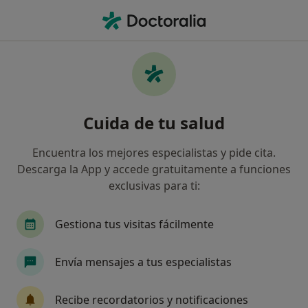
Men
Puntos Gatillo • Conil de la Frontera, Cádiz
Filtros
• 1
Mapa
Especialistas en Puntos gatillo en Conil de la
Cuida de tu salud
Frontera
Así organizamos los resultados
Encuentra los mejores especialistas y pide cita.
Descarga la App y accede gratuitamente a funciones
exclusivas para ti:
¿Qué especialidad estás buscando?
Fisioterapeuta
Dietista Nutricionista
Pod
Gestiona tus visitas fácilmente
Envía mensajes a tus especialistas
Recibe recordatorios y notificaciones