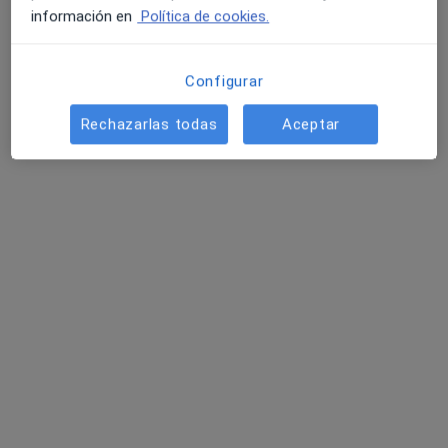
información en
Política de cookies.
Configurar
Lola García Jaén
·
Ver más
Fisioterapeuta
Rechazarlas todas
Aceptar
6 opiniones
Avenida Vicente Aleixandre, s/n, Puerto Real
•
Mapa
Lola García Jaén - Cuidados de Salud
Visita Fisioterapia
desde 30 €
Este especialista no ofrece reserva de cita online en esta dirección.
Pedir una cita