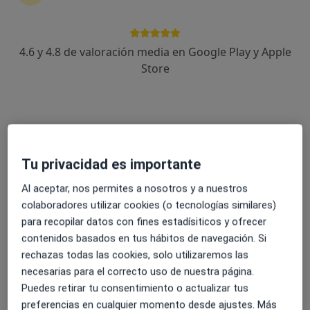
4.6 y 4.8 de valoración media en Google Play y Apple
Mireya Sánchez
Store
·
Ver más
Fisioterapeuta
39 opiniones
C/ Ribera del Muelle, 34, Puerto Real
•
Mapa
Consulta privada de Mireya Sánchez
Tu privacidad es importante
Visita Fisioterapia
30 €
Este especialista no ofrece reserva de cita online en esta dirección.
Al aceptar, nos permites a nosotros y a nuestros
colaboradores utilizar cookies (o tecnologías similares)
Pedir una cita
para recopilar datos con fines estadísiticos y ofrecer
contenidos basados en tus hábitos de navegación. Si
rechazas todas las cookies, solo utilizaremos las
necesarias para el correcto uso de nuestra página.
Puedes retirar tu consentimiento o actualizar tus
preferencias en cualquier momento desde ajustes. Más