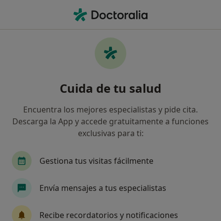
Men
Puntos Gatillo • Puerto Real, Cádiz
Filtros
• 1
Mapa
Especialistas en Puntos gatillo en Puerto
Cuida de tu salud
Real
Así organizamos los resultados
Encuentra los mejores especialistas y pide cita.
Descarga la App y accede gratuitamente a funciones
exclusivas para ti:
¿Qué especialidad estás buscando?
Fisioterapeuta
Cardiólogo
Enfermero
Gestiona tus visitas fácilmente
Envía mensajes a tus especialistas
Recibe recordatorios y notificaciones