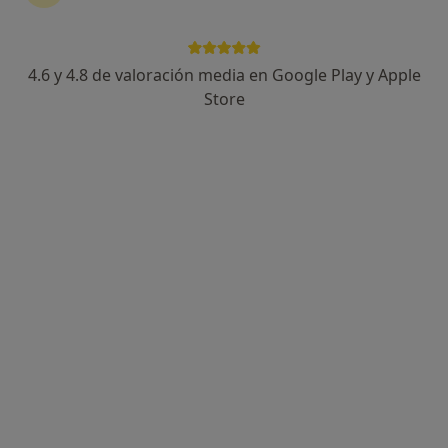
4.6 y 4.8 de valoración media en Google Play y Apple
Marta Revilla Ortiz
Store
·
Ver más
Fisioterapeuta
66 opiniones
Carrer Pamplona 6-8, Local, Mollet del Vallès
•
Mapa
Suma Salut
Primera visita fisioterapia
60 €
Este especialista no ofrece reserva de cita online en esta dirección.
Pedir una cita