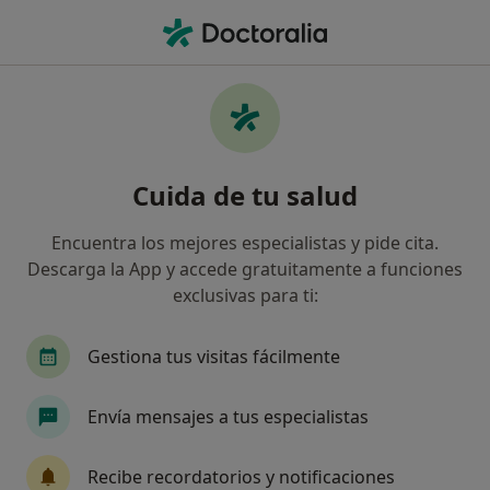
Men
Puntos Gatillo • Mollet del Vallès, Barcelona
Filtros
• 1
Seguro
Mapa
Especialistas en Puntos gatillo en Mollet del
Cuida de tu salud
Vallès
Así organizamos los resultados
Encuentra los mejores especialistas y pide cita.
Descarga la App y accede gratuitamente a funciones
exclusivas para ti:
¿Qué especialidad estás buscando?
Fisioterapeuta
Osteópata
Médico rehabil
Gestiona tus visitas fácilmente
Envía mensajes a tus especialistas
Recibe recordatorios y notificaciones