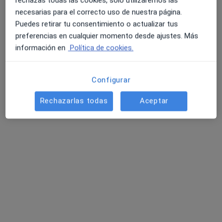
necesarias para el correcto uso de nuestra página.
Puedes retirar tu consentimiento o actualizar tus
preferencias en cualquier momento desde ajustes. Más
información en
Política de cookies.
Judit Brascó Sampera
Configurar
·
Ver más
Fisioterapeuta
139 opiniones
Rechazarlas todas
Aceptar
Palau-Solita i Plegamans
•
Mapa
Fisioteràpia Judit
Visita Fisioterapia
40 €
Este especialista no ofrece reserva de cita online en esta dirección.
Pedir una cita