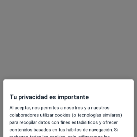
Osteopatía i Salut - Lliça de Vall
Fisioterapeuta, Osteópata
378 opiniones
Avinguda Cantallops 14, Lliçà de Vall
•
Mapa
Osteopatía i Salut - Lliça de Vall
Visita Fisioterapia
45 €
Mostrar más servicios
Tu privacidad es importante
Ningún profesional de este centro tiene citas disponibles
Al aceptar, nos permites a nosotros y a nuestros
Mostrar perfil
colaboradores utilizar cookies (o tecnologías similares)
para recopilar datos con fines estadísiticos y ofrecer
contenidos basados en tus hábitos de navegación. Si
rechazas todas las cookies, solo utilizaremos las