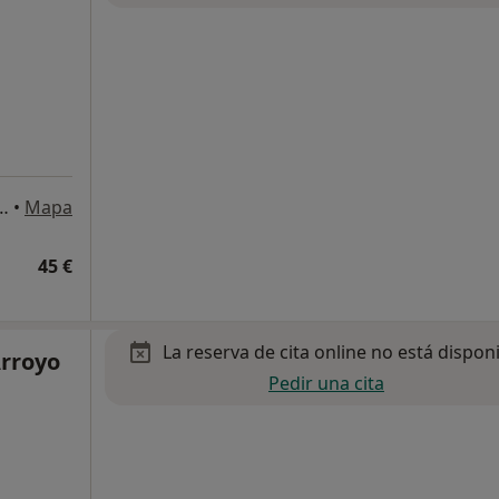
Mena 2, local A y B, Sevilla
•
Mapa
45 €
La reserva de cita online no está dispon
Arroyo
Pedir una cita