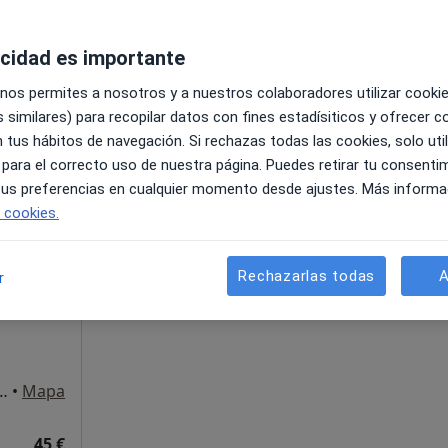
acidad es importante
Mena 2, local A y B, Sevilla
•
Mapa
 nos permites a nosotros y a nuestros colaboradores utilizar cooki
 similares) para recopilar datos con fines estadísiticos y ofrecer 
45 €
 tus hábitos de navegación. Si rechazas todas las cookies, solo uti
 para el correcto uso de nuestra página. Puedes retirar tu consenti
 tus preferencias en cualquier momento desde ajustes. Más informa
e cookies.
La reserva de cita online no está dispon
rantes
Pedir una cita
Rechazarlas todas
A
r
Mena 2, local A y B, Sevilla
•
Mapa
45 €