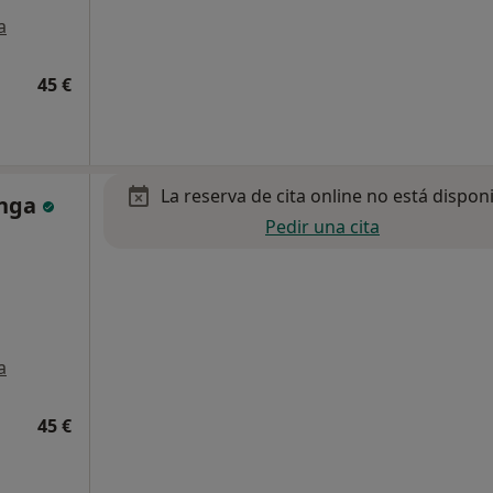
a
45 €
La reserva de cita online no está dispon
onga
Pedir una cita
a
45 €