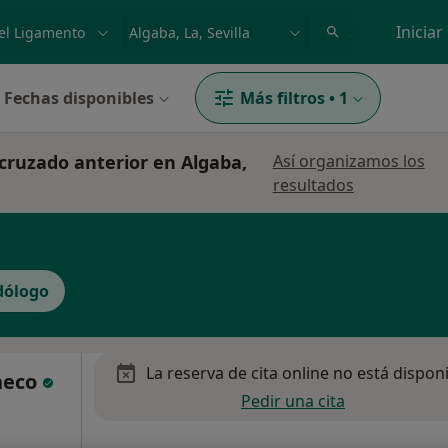
dad, enfermedad o nombre
p. ej. Madrid
Iniciar
Fechas disponibles
Más filtros
•
1
 cruzado anterior en Algaba,
Así organizamos los
resultados
dólogo
La reserva de cita online no está dispon
heco
Pedir una cita