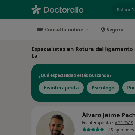
especiali
Consulta online
Seguro
Especialistas en Rotura del ligamento
La
¿Qué especialidad estás buscando?
Fisioterapeuta
Psicólogo
Po
Álvaro Jaime Pac
·
Ver más
Fisioterapeuta
145 opiniones