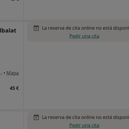
La reserva de cita online no está dispon
lbalat
Pedir una cita
Mena 2, local A y B, Sevilla
•
Mapa
45 €
La reserva de cita online no está dispon
Pedir una cita