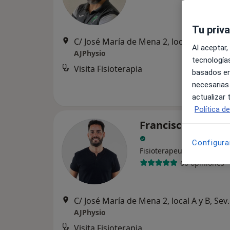
Tu priv
C/ José María de 
Al aceptar,
AJPhysio
tecnologías
Visita Fisioterapia
basados en
necesarias
actualizar
Política d
Francisco Ruiz Do
Configura
·
Ver más
Fisioterapeuta
66 opiniones
C/ José María de 
AJPhysio
Visita Fisioterapia