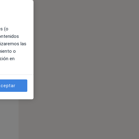
es (o
contenidos
lizaremos las
miento o
ción en
ible
ceptar