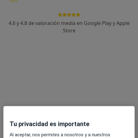
4.6 y 4.8 de valoración media en Google Play y Apple
Store
Opción de pago online
Anabel López
·
Ver más
Psicóloga, Psicóloga infantil
17 opiniones
Dirección 1
Dirección 2
Carrer de Sant Martí, 82-84 entlo. 4ª, Cerdanyola del Vallès
•
Mapa
Psicología Cerdanyola Anabel López
Primera visita Psicología
50 €
Este especialista no ofrece reserva de cita online en esta dirección.
Tu privacidad es importante
Pedir una cita
Al aceptar, nos permites a nosotros y a nuestros