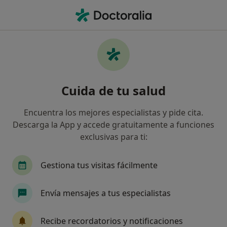
Men
Sensación De Incertidumbre • Cerdanyola del Vallès, Barcelona
Filtros
• 1
Seguro
Mapa
Especialistas en Sensación de
Cuida de tu salud
Incertidumbre en Cerdanyola del Vallès
Así organizamos los resultados
Encuentra los mejores especialistas y pide cita.
Descarga la App y accede gratuitamente a funciones
exclusivas para ti:
¿Qué especialidad estás buscando?
Psicólogo
Psicólogo infantil
Psicopedago
Gestiona tus visitas fácilmente
Envía mensajes a tus especialistas
Recibe recordatorios y notificaciones