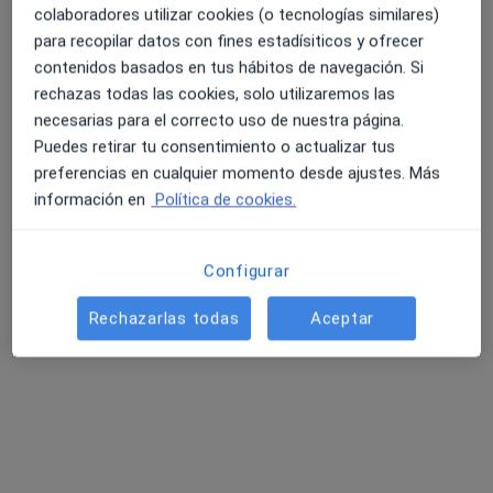
colaboradores utilizar cookies (o tecnologías similares)
para recopilar datos con fines estadísiticos y ofrecer
contenidos basados en tus hábitos de navegación. Si
rechazas todas las cookies, solo utilizaremos las
necesarias para el correcto uso de nuestra página.
Puedes retirar tu consentimiento o actualizar tus
preferencias en cualquier momento desde ajustes. Más
información en
Política de cookies.
Mireia Xicart Marco
·
Ver más
Psicóloga
23 opiniones
Configurar
Rechazarlas todas
Aceptar
Dirección
Online
Passatge de l'Ajuntament, 17, Cerdanyola del Vallès
•
Mapa
EUNOIA Centre Psicologia
Consulta online
55 €
Este especialista no ofrece reserva de cita online en esta dirección.