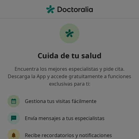
Men
Sensibilidad Dental • Vélez-Málaga, Málaga
Filtros
• 1
Seguro
Mapa
Especialistas en Sensibilidad dental en
Cuida de tu salud
Vélez-Málaga
Así organizamos los resultados
Encuentra los mejores especialistas y pide cita.
Descarga la App y accede gratuitamente a funciones
exclusivas para ti:
¿Qué especialidad estás buscando?
Dentista
Dermatólogo
Enfermero
Mé
Gestiona tus visitas fácilmente
Envía mensajes a tus especialistas
Recibe recordatorios y notificaciones