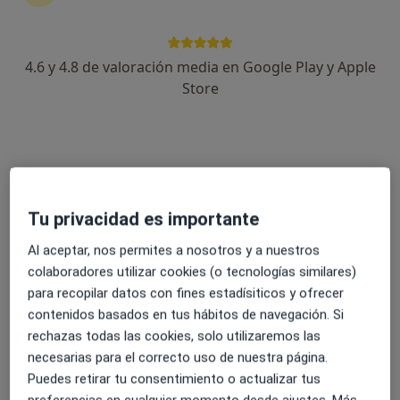
4.6 y 4.8 de valoración media en Google Play y Apple
Dra. Margiori Vega
Store
·
Ver más
Dentista
69 opiniones
Dirección
Online
Tu privacidad es importante
Calle Mar Cantabrico, 2, Torre del Mar
•
Mapa
Mariana Arocha Clínica Dental Torre del Mar
Al aceptar, nos permites a nosotros y a nuestros
colaboradores utilizar cookies (o tecnologías similares)
Este especialista no ofrece reserva de cita online en esta dirección.
para recopilar datos con fines estadísiticos y ofrecer
contenidos basados en tus hábitos de navegación. Si
Pedir una cita
rechazas todas las cookies, solo utilizaremos las
necesarias para el correcto uso de nuestra página.
Puedes retirar tu consentimiento o actualizar tus
preferencias en cualquier momento desde ajustes. Más