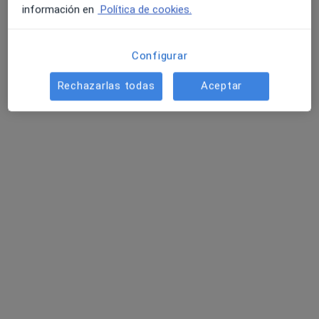
información en
Política de cookies.
Pedir una cita
Configurar
Rechazarlas todas
Aceptar
Raquel Amores Egido
·
Ver más
Psicóloga
29 opiniones
Dirección
Online
Plaza de la Melendra 2, Fuenlabrada
•
Mapa
Consulta Psicología Despertares