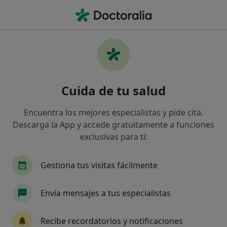
Men
Sentimiento De Soledad • Fuenlabrada, Madrid
Filtros
• 1
Mapa
Especialistas en Sentimiento de soledad en
Cuida de tu salud
Fuenlabrada
Así organizamos los resultados
Encuentra los mejores especialistas y pide cita.
Descarga la App y accede gratuitamente a funciones
exclusivas para ti:
¿Qué especialidad estás buscando?
Psicólogo
Logopeda
Gestiona tus visitas fácilmente
Envía mensajes a tus especialistas
Recibe recordatorios y notificaciones