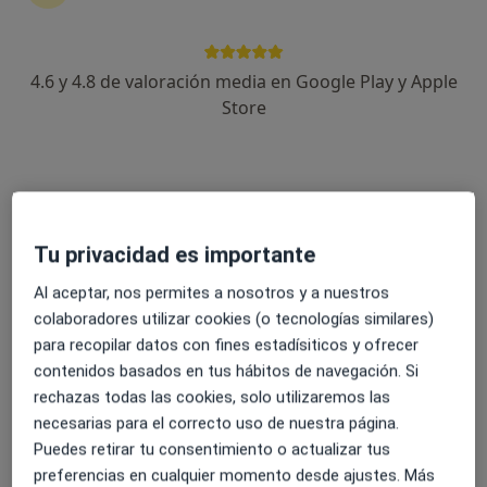
4.6 y 4.8 de valoración media en Google Play y Apple
Alberto García Sánchez
Store
·
Ver más
Psicólogo
12 opiniones
Experto en Psicoterapias
Más de 15 años de experiencia.
Tu privacidad es importante
Rigor, cercanía y eficacia.
Al aceptar, nos permites a nosotros y a nuestros
Dirección
Online
colaboradores utilizar cookies (o tecnologías similares)
para recopilar datos con fines estadísiticos y ofrecer
contenidos basados en tus hábitos de navegación. Si
Avenida de Europa 17, Fuenlabrada
•
Mapa
rechazas todas las cookies, solo utilizaremos las
Stratos Psicología
necesarias para el correcto uso de nuestra página.
Psicoterapia individual
40 €
Puedes retirar tu consentimiento o actualizar tus
Este especialista no ofrece reserva de cita online en esta dirección.
preferencias en cualquier momento desde ajustes. Más