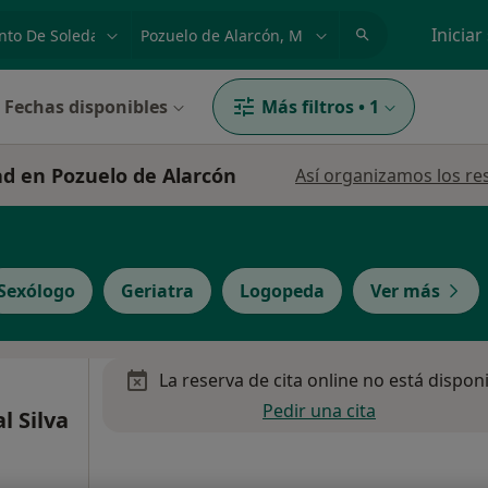
dad, enfermedad o nombre
p. ej. Madrid
Iniciar
Fechas disponibles
Más filtros
•
1
ad en Pozuelo de Alarcón
Así organizamos los re
Sexólogo
Geriatra
Logopeda
Ver más
La reserva de cita online no está dispon
Pedir una cita
l Silva