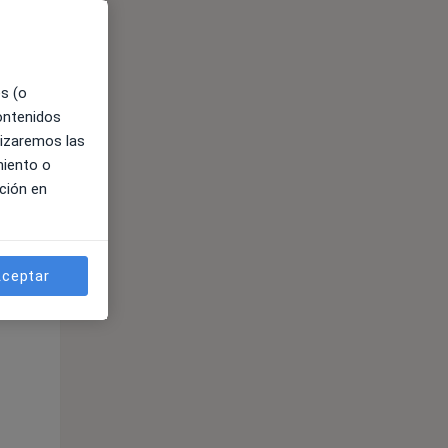
es (o
contenidos
lizaremos las
miento o
ción en
ible
ceptar