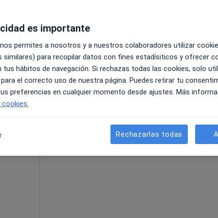
acidad es importante
 nos permites a nosotros y a nuestros colaboradores utilizar cooki
 similares) para recopilar datos con fines estadísiticos y ofrecer 
•
Mapa
 tus hábitos de navegación. Si rechazas todas las cookies, solo uti
 para el correcto uso de nuestra página. Puedes retirar tu consenti
70 €
 tus preferencias en cualquier momento desde ajustes. Más informa
e cookies.
La reserva de cita online no está dispon
Rechazarlas todas
A
r
Pedir una cita
de