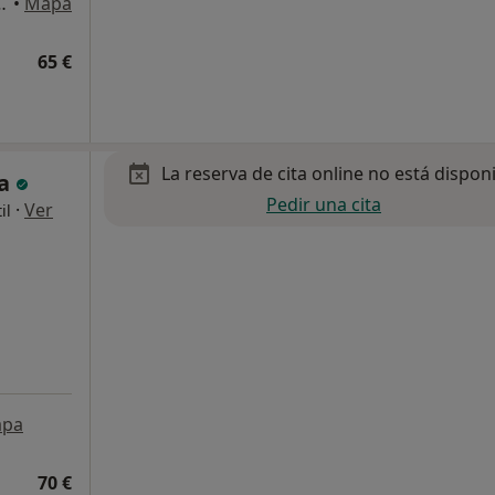
or Calle Noruega, Pozuelo de Alarcón
•
Mapa
65 €
La reserva de cita online no está dispon
ia
Pedir una cita
·
Ver
il
pa
70 €