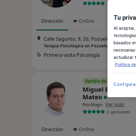
32 opiniones
Tu priv
Dirección
Online
Al aceptar,
tecnologías
Calle Sagunto, 9, 2d, Pozuelo de Alarcón
basados en
Terapia Psicológica en Pozuelo de Alarcón
necesarias
Primera visita Psicología
actualizar
Política d
Opción de pago online
Configura
Miguel Bermudo 
Mateo
·
Ver más
Psicólogo
2 opiniones
Dirección
Online