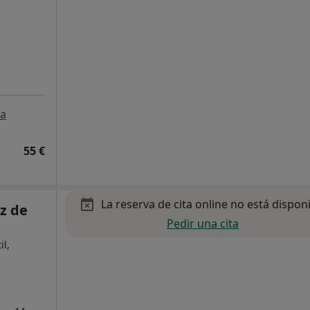
a
55 €
La reserva de cita online no está dispon
z de
Pedir una cita
il,