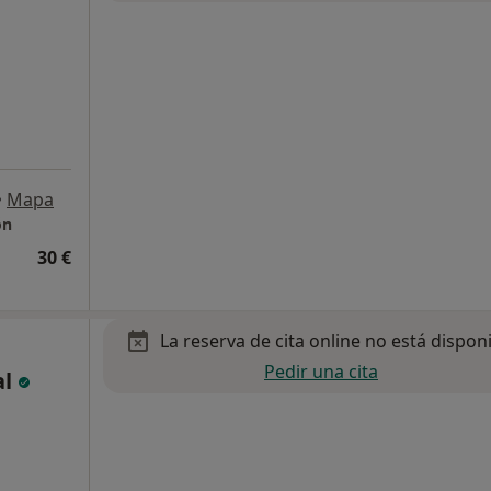
•
Mapa
ón
30 €
La reserva de cita online no está dispon
Pedir una cita
al