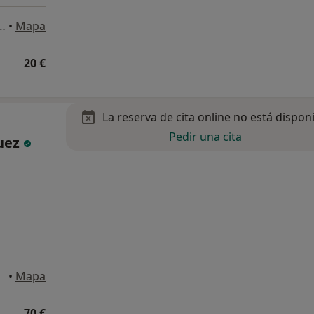
blo II, 61, Pozuelo de Alarcón
•
Mapa
20 €
La reserva de cita online no está dispon
Pedir una cita
quez
rcón
•
Mapa
70 €