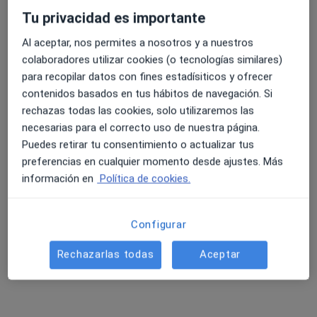
Tu privacidad es importante
Al aceptar, nos permites a nosotros y a nuestros
4.6 y 4.8 de valoración media en Google Play y Apple
colaboradores utilizar cookies (o tecnologías similares)
ALBA ABELEIRA GUDE
Store
para recopilar datos con fines estadísiticos y ofrecer
·
Ver más
Psicóloga
contenidos basados en tus hábitos de navegación. Si
17 opiniones
rechazas todas las cookies, solo utilizaremos las
necesarias para el correcto uso de nuestra página.
Dirección
Online
Puedes retirar tu consentimiento o actualizar tus
preferencias en cualquier momento desde ajustes. Más
información en
Política de cookies.
Rúa Alfonso X O Sabio 5, Lugo
•
Mapa
PSICÓLOGA SANITARIA ALBA ABELEIRA
Primera visita Psicología
60 €
Configurar
Este especialista no ofrece reserva de cita online en esta dirección.
Rechazarlas todas
Aceptar
Pedir una cita