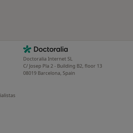
Contacto
Doctoralia - Página de inicio
Doctoralia Internet SL
C/ Josep Pla 2 - Building B2, floor 13
08019 Barcelona, Spain
alistas