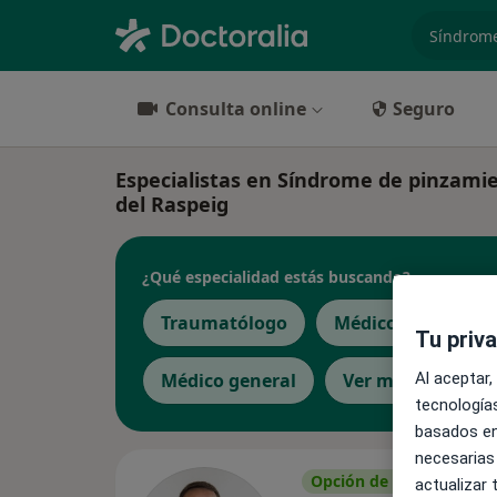
especiali
Consulta online
Seguro
Especialistas en Síndrome de pinzami
del Raspeig
¿Qué especialidad estás buscando?
Traumatólogo
Médico estético
Tu priv
Al aceptar,
Médico general
Ver más
tecnologías
basados en
necesarias
Opción de pago online
actualizar