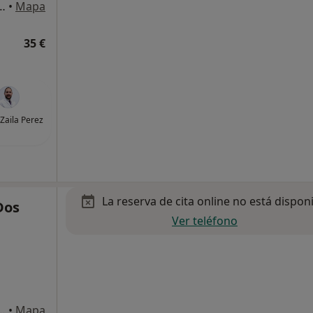
, 20, San Vicente del Raspeig
•
Mapa
35 €
 Zaila Perez
La reserva de cita online no está dispon
Dos
Ver teléfono
, 20, San Vicente del Raspeig
•
Mapa