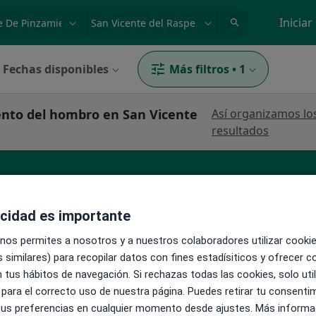
dad, enfermedad o nombre
p. ej. Madrid
Iniciar
Fechas disponibles
Más filtros
•
1
ento del hombro en San Vicente
Así organizamos lo
resultados
Médico de familia
Médico rehabilitador
acidad es importante
 nos permites a nosotros y a nuestros colaboradores utilizar cooki
 similares) para recopilar datos con fines estadísiticos y ofrecer 
 tus hábitos de navegación. Si rechazas todas las cookies, solo uti
 para el correcto uso de nuestra página. Puedes retirar tu consenti
La reserva de cita online no está dispon
 tus preferencias en cualquier momento desde ajustes. Más informa