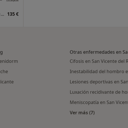
Primera visita Traumatología y Cirugía Ortopédica
135 €
ig
Otras enfermedades en San
Benidorm
Cifosis en San Vicente del 
lche
Inestabilidad del hombro e
icante
Lesiones deportivas en San
Luxación recidivante de h
Meniscopatía en San Vicen
Ver más (7)
Más en esta categor