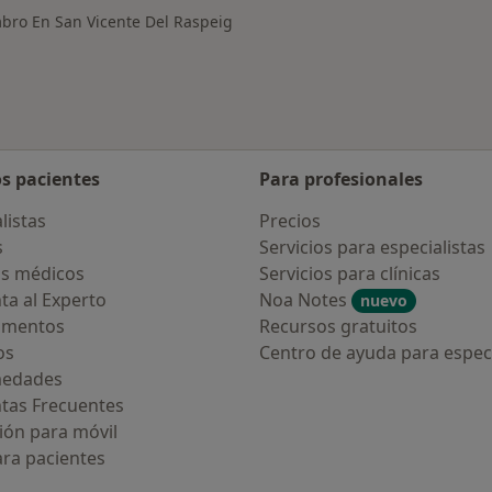
bro En San Vicente Del Raspeig
os pacientes
Para profesionales
listas
Precios
s
Servicios para especialistas
s médicos
Servicios para clínicas
ta al Experto
Noa Notes
nuevo
amentos
Recursos gratuitos
os
Centro de ayuda para especi
medades
tas Frecuentes
ión para móvil
ara pacientes