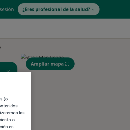
 sesión
¿Eres profesional de la salud?
s
Ampliar mapa
es (o
contenidos
lizaremos las
miento o
ible
ción en