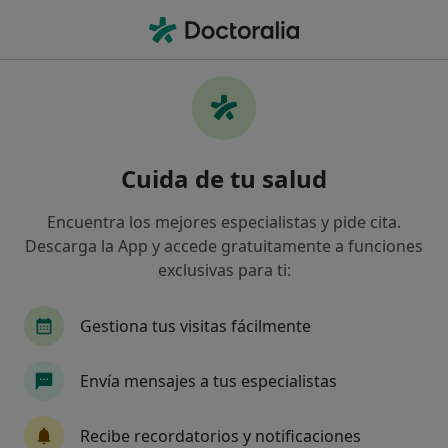
Men
Artrosis De Manos • San Vicente del Raspeig, Alicante
Filtros
• 1
Seguro
Mapa
Especialistas en Artrosis de manos en San
Cuida de tu salud
Vicente del Raspeig
Así organizamos los resultados
Encuentra los mejores especialistas y pide cita.
Descarga la App y accede gratuitamente a funciones
exclusivas para ti:
¿Qué especialidad estás buscando?
Traumatólogo
Fisioterapeuta
Ginecólogo
Gestiona tus visitas fácilmente
Envía mensajes a tus especialistas
Recibe recordatorios y notificaciones