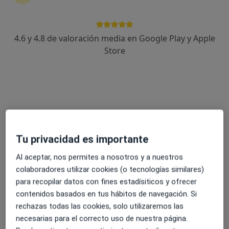
4.6 y 4.8 de valoración media en Google Play y Apple
Dr. Roman Cebrián Gomez
Store
·
Ver más
Traumatólogo
Carrer Castell de Castells, 14, Alicante
•
Mapa
Unnic Salud y Bienestar
Primera visita Traumatología y Cirugía Ortopédica
120 €
Este especialista no ofrece reserva de cita online en esta dirección.
Tu privacidad es importante
Pedir una cita
Al aceptar, nos permites a nosotros y a nuestros
colaboradores utilizar cookies (o tecnologías similares)
para recopilar datos con fines estadísiticos y ofrecer
contenidos basados en tus hábitos de navegación. Si
rechazas todas las cookies, solo utilizaremos las
necesarias para el correcto uso de nuestra página.