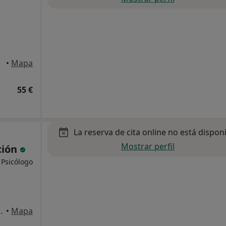
•
Mapa
55 €
La reserva de cita online no está dispon
Mostrar perfil
ción
 Psicólogo
l 9 Primera Planta, Las Rozas de Madrid
•
Mapa