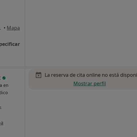
s de Madrid
•
Mapa
pecificar
La reserva de cita online no está dispon
z
Mostrar perfil
ta en
dico
s
pa