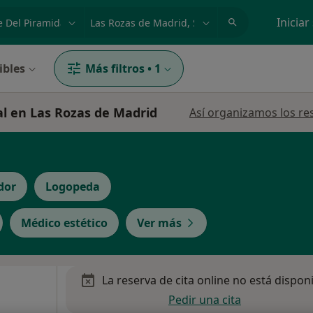
dad, enfermedad o nombre
p. ej. Madrid
Iniciar
ibles
Más filtros
•
1
al en Las Rozas de Madrid
Así organizamos los re
dor
Logopeda
Médico estético
Ver más
La reserva de cita online no está dispon
Pedir una cita