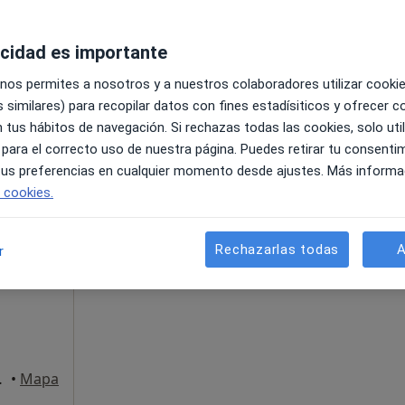
acidad es importante
 nos permites a nosotros y a nuestros colaboradores utilizar cooki
s de Madrid
•
Mapa
 similares) para recopilar datos con fines estadísiticos y ofrecer 
 tus hábitos de navegación. Si rechazas todas las cookies, solo uti
 gratuito
 para el correcto uso de nuestra página. Puedes retirar tu consenti
 tus preferencias en cualquier momento desde ajustes. Más informa
e cookies.
La reserva de cita online no está dispon
s
Rechazarlas todas
A
r
Pedir una cita
s de Madrid
•
Mapa