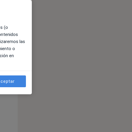
es (o
contenidos
lizaremos las
miento o
ción en
ible
ceptar