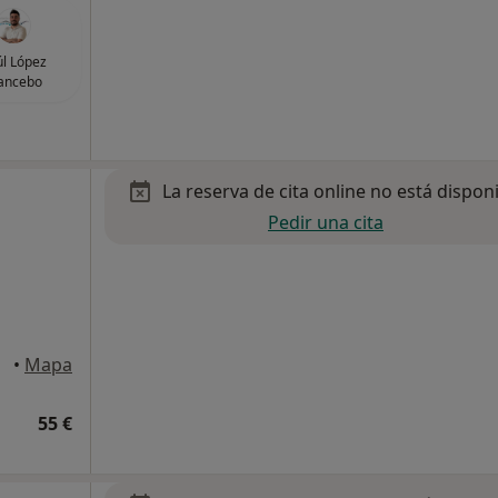
l López
ancebo
La reserva de cita online no está dispon
Pedir una cita
•
Mapa
55 €