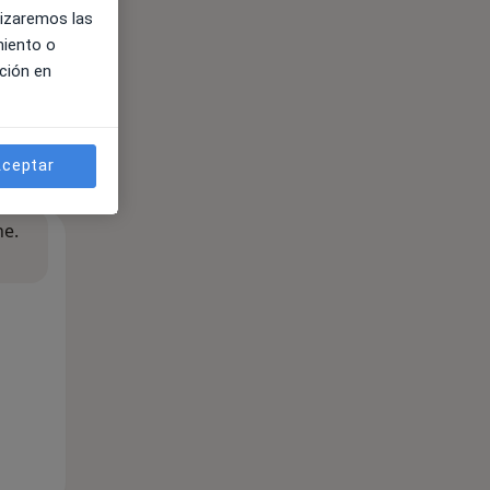
lizaremos las
miento o
ción en
ceptar
ne.