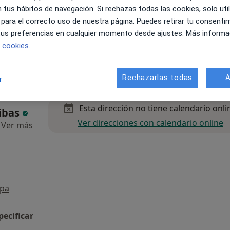
 tus hábitos de navegación. Si rechazas todas las cookies, solo uti
 para el correcto uso de nuestra página. Puedes retirar tu consenti
 tus preferencias en cualquier momento desde ajustes. Más informa
e cookies.
45 €
Rechazarlas todas
A
r
Esta dirección no tiene calendario onli
ribas
Ver direcciones con calendario online
·
Ver más
pa
pecificar