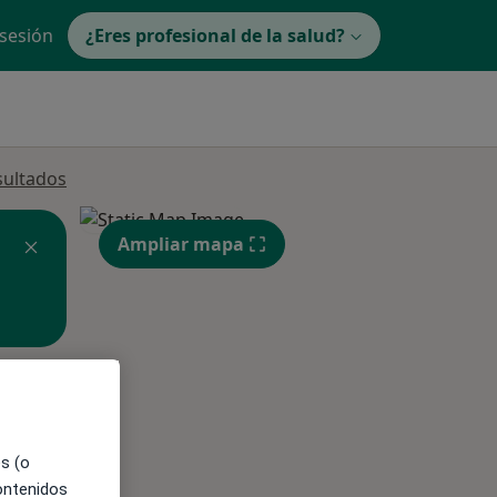
 sesión
¿Eres profesional de la salud?
sultados
Ampliar mapa
ible
es (o
contenidos