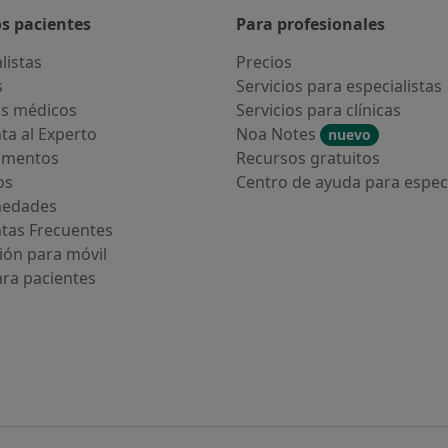
os pacientes
Para profesionales
listas
Precios
s
Servicios para especialistas
s médicos
Servicios para clínicas
ta al Experto
Noa Notes
nuevo
amentos
Recursos gratuitos
os
Centro de ayuda para especi
medades
tas Frecuentes
ión para móvil
ara pacientes