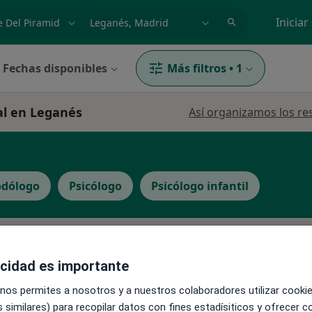
dad, enfermedad o nombre
p. ej. Madrid
Iniciar
Fechas disponibles
Más filtros
•
1
al en Leganés
Así organizamos los re
odólogo
Psicólogo
Psicólogo infantil
La reserva de cita online no está dispon
Pedir una cita
acidad es importante
 nos permites a nosotros y a nuestros colaboradores utilizar cooki
·
Ver
 similares) para recopilar datos con fines estadísiticos y ofrecer 