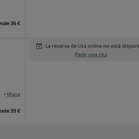
esde 36 €
La reserva de cita online no está dispon
Pedir una cita
Leganés
•
Mapa
esde 35 €