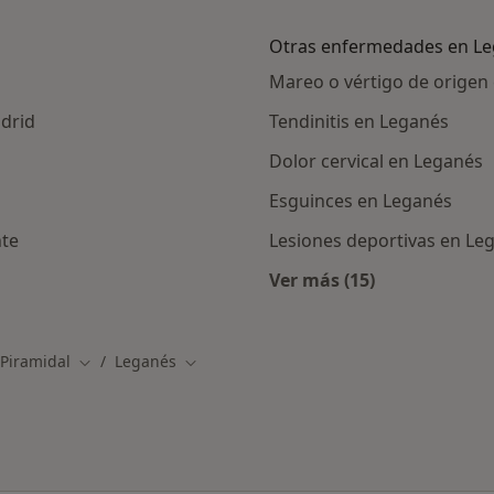
Otras enfermedades en L
Mareo o vértigo de origen 
drid
Tendinitis en Leganés
Dolor cervical en Leganés
Esguinces en Leganés
nte
Lesiones deportivas en Le
Ver más (15)
ercanas a Leganés
Más en esta catego
Piramidal
Leganés
Cambiar de ciudad
Cambiar de ciudad