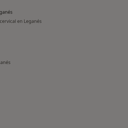
eganés
cervical en Leganés
ganés
ría: Otras enfermedades en Leganés