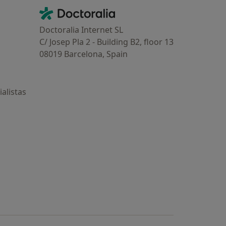
Contacto
Doctoralia - Página de inicio
Doctoralia Internet SL
C/ Josep Pla 2 - Building B2, floor 13
08019 Barcelona, Spain
alistas