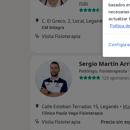
más
basados en
12 opiniones
necesarias
actualizar
C. El Greco, 2, Local, Leganés
•
Mapa
Política d
CM Integra
Visita Fisioterapia
Configura
Sergio Martín Ar
Podólogo, Fisioterapeuta
123 opiniones
Calle Esteban Terradas 15, Leganés
•
Ma
Clínica Paula Vega Fisioterapia
Visita Fisioterapia
Precio sin es