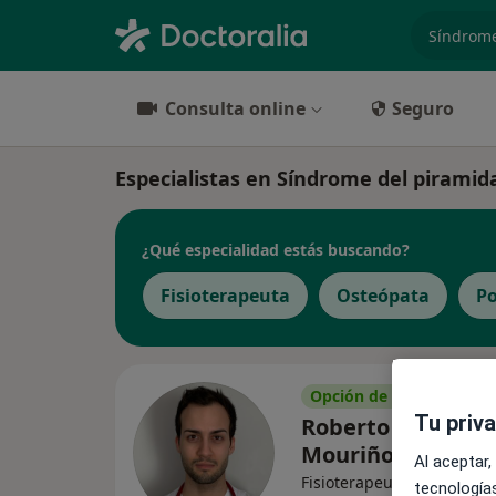
especiali
Consulta online
Seguro
Especialistas en Síndrome del piramid
¿Qué especialidad estás buscando?
Fisioterapeuta
Osteópata
P
Opción de pago online
Tu priv
Roberto Merino
Mouriño
Al aceptar,
Fisioterapeuta, Osteópata
tecnologías