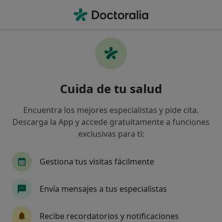
Men
Osteópata • Leganés, Madrid
Filtros
Seguro
Mapa
Osteópatas en Leganés
Cuida de tu salud
Así organizamos los resultados
Encuentra los mejores especialistas y pide cita.
Descarga la App y accede gratuitamente a funciones
¿Cuál es tu compañía aseguradora?
exclusivas para ti:
Gestiona tus visitas fácilmente
Envía mensajes a tus especialistas
Recibe recordatorios y notificaciones