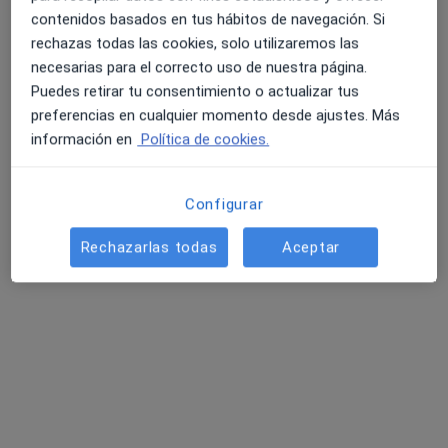
Pedir una cita
contenidos basados en tus hábitos de navegación. Si
rechazas todas las cookies, solo utilizaremos las
necesarias para el correcto uso de nuestra página.
Puedes retirar tu consentimiento o actualizar tus
preferencias en cualquier momento desde ajustes. Más
información en
Política de cookies.
Configurar
Mercedes Corrales Martínez
Rechazarlas todas
Aceptar
·
Ver más
Osteópata, Fisioterapeuta
92 opiniones
Dirección
Online
C. de Hilarión Eslava, 55, Piso 4º, puerta 5,, Madrid
•
Mapa
Zentro Empatía