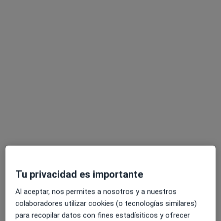
María José Martínez Lozano
·
Ver más
Dentista
128 opiniones
Av. de la Constitución 41, Coslada
•
Mapa
Centro Médico Dental Coslada
Este especialista no ofrece reserva de cita online en esta dirección.
Pedir una cita
Tu privacidad es importante
Al aceptar, nos permites a nosotros y a nuestros
colaboradores utilizar cookies (o tecnologías similares)
para recopilar datos con fines estadísiticos y ofrecer