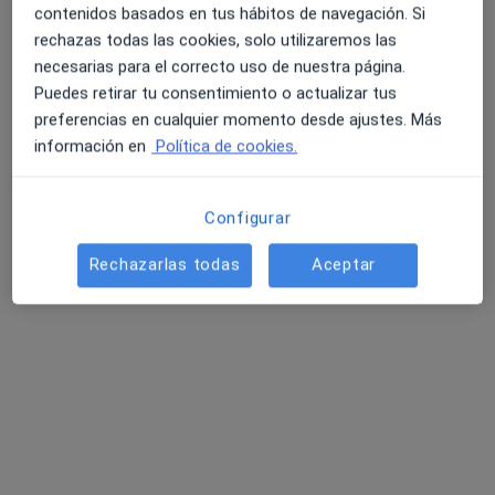
contenidos basados en tus hábitos de navegación. Si
rechazas todas las cookies, solo utilizaremos las
Dr. Juan Diego Bonilla Mendoza
necesarias para el correcto uso de nuestra página.
·
Ver más
Dentista
Puedes retirar tu consentimiento o actualizar tus
167 opiniones
preferencias en cualquier momento desde ajustes. Más
información en
Política de cookies.
Calle Humildad 27, Madrid
•
Mapa
Clínica Alineación Dental
Primera visita Odontología
Servicio gratuito
Configurar
Este especialista no ofrece reserva de cita online en esta dirección.
Rechazarlas todas
Aceptar
Pedir una cita