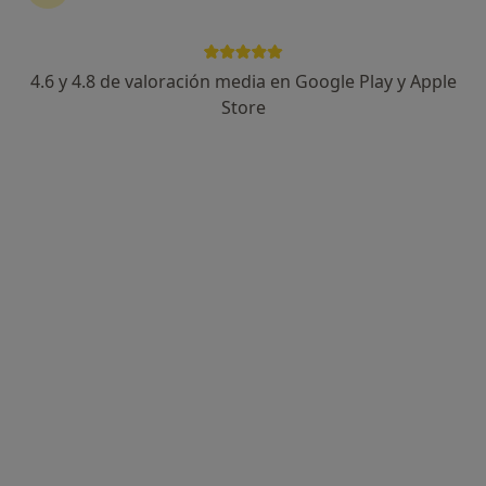
4.6 y 4.8 de valoración media en Google Play y Apple
Dra. Janet Guijarro Vidal
Store
·
Ver más
Dentista
10 opiniones
Av. de la Unión Europea 3, Torrejón de Ardoz
•
Mapa
Clínica Dental Cleardent Torrejón de Ardoz
Primera visita informativa gratuita
Servicio gratuito
Este especialista no ofrece reserva de cita online en esta dirección.
Pedir una cita