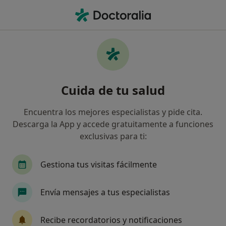
Men
Sobremordida • Torrejón de Ardoz, Madrid
Filtros
• 1
Seguro
Mapa
Especialistas en Sobremordida en Torrejón
Cuida de tu salud
de Ardoz
Así organizamos los resultados
Encuentra los mejores especialistas y pide cita.
Descarga la App y accede gratuitamente a funciones
exclusivas para ti:
¿Qué especialidad estás buscando?
Dentista
Analista clínico
Cirujano oral y 
Gestiona tus visitas fácilmente
Envía mensajes a tus especialistas
Recibe recordatorios y notificaciones