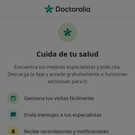
Men
Trastorno De Estrés Postraumático Tept • Santa Cruz de Tenerife, Santa Cruz de Tenerife
Filtros
• 1
Seguro
Mapa
Especialistas en Trastorno de estrés
Cuida de tu salud
postraumático (TEPT) en Santa Cruz de
Tenerife
Encuentra los mejores especialistas y pide cita.
Así organizamos los resultados
Descarga la App y accede gratuitamente a funciones
exclusivas para ti:
¿Qué especialidad estás buscando?
Gestiona tus visitas fácilmente
Psicólogo
Psicólogo infantil
Psiquiatra
Envía mensajes a tus especialistas
Recibe recordatorios y notificaciones