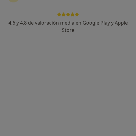
4.6 y 4.8 de valoración media en Google Play y Apple
Store
Perfil nuevo
Opción de pago online
Estefanía Hernández Concepción
·
Ver más
Psicóloga
2 opiniones
Dirección 1
Dirección 2
Dirección 3
Onlin
Calle Juan Sebastián Elcano, 8, Santa Cruz de Tenerife
•
Mapa
Consulta Tomecano
Consulta online
desde 60 €
Este especialista no ofrece reserva de cita online en esta dirección.
Pedir una cita