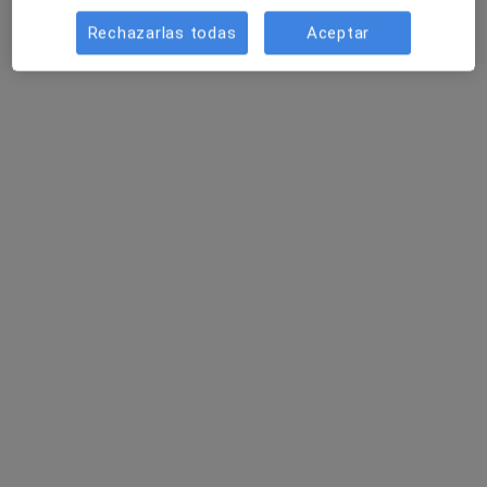
Gabinete de psicología
Rechazarlas todas
Aceptar
Primera visita Psicología
desde 65 €
Este especialista no ofrece reserva de cita online en esta dirección.
Pedir una cita
Verónica Rodríguez Orellana
·
Ver más
Psicóloga
118 opiniones
Dirección
Online