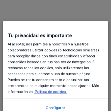
Este especialista no ofrece reserva de cita online en esta dirección.
Pedir una cita
Tu privacidad es importante
Al aceptar, nos permites a nosotros y a nuestros
colaboradores utilizar cookies (o tecnologías similares)
para recopilar datos con fines estadísiticos y ofrecer
contenidos basados en tus hábitos de navegación. Si
Paz Val
rechazas todas las cookies, solo utilizaremos las
necesarias para el correcto uso de nuestra página.
·
Ver más
Psicóloga
Puedes retirar tu consentimiento o actualizar tus
7 opiniones
preferencias en cualquier momento desde ajustes. Más
información en
Política de cookies.
Dirección
Online
Calle Viana 5, San Cristóbal de la Laguna
•
Mapa
Configurar