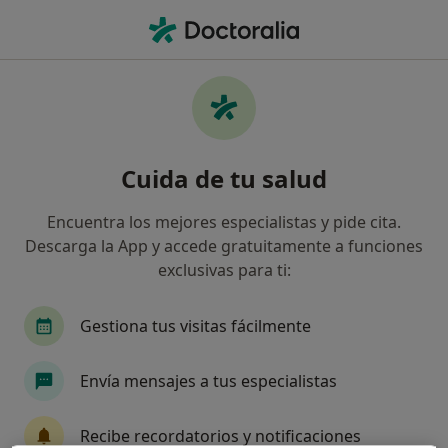
Men
Trastorno Disociativo De La Infancia • Talavera de la Reina, Toledo
Filtros
• 1
Seguro
Mapa
Especialistas en Trastorno disociativo de la
Cuida de tu salud
infancia en Talavera de la Reina
Así organizamos los resultados
Encuentra los mejores especialistas y pide cita.
Descarga la App y accede gratuitamente a funciones
exclusivas para ti:
¿Qué especialidad estás buscando?
Logopeda
Psicólogo
Psicólogo infantil
Gestiona tus visitas fácilmente
Envía mensajes a tus especialistas
Recibe recordatorios y notificaciones