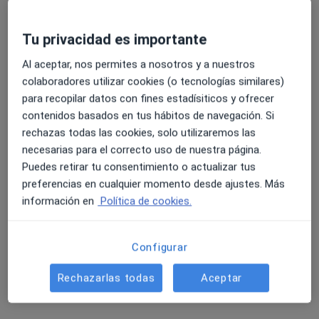
Tu privacidad es importante
4.6 y 4.8 de valoración media en Google Play y Apple
Al aceptar, nos permites a nosotros y a nuestros
Store
Opción de pago online
colaboradores utilizar cookies (o tecnologías similares)
Nuria Serrano Farraces
para recopilar datos con fines estadísiticos y ofrecer
·
Ver más
Logopeda
contenidos basados en tus hábitos de navegación. Si
22 opiniones
rechazas todas las cookies, solo utilizaremos las
necesarias para el correcto uso de nuestra página.
Dirección
Online
Puedes retirar tu consentimiento o actualizar tus
preferencias en cualquier momento desde ajustes. Más
información en
Política de cookies.
Avenida del Príncipe Felipe 51, Talavera de la Reina
•
Mapa
Centro de Psicología y Logopedia REVOLUCIONA
Visita Logopedia y Logofoniatría
15 €
Configurar
Este especialista no ofrece reserva de cita online en esta dirección.
Rechazarlas todas
Aceptar
Pedir una cita