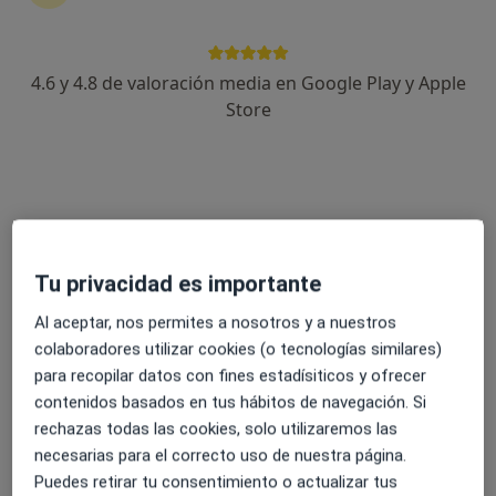
4.6 y 4.8 de valoración media en Google Play y Apple
Carmen Villasuso Garcia
Store
·
Ver más
Psicóloga
36 opiniones
Dirección
Online
Tu privacidad es importante
Calle Real 101, Illescas
•
Mapa
Crece en ti
Al aceptar, nos permites a nosotros y a nuestros
Consulta online
Servicio gratuito
colaboradores utilizar cookies (o tecnologías similares)
para recopilar datos con fines estadísiticos y ofrecer
Este especialista no ofrece reserva de cita online en esta dirección.
contenidos basados en tus hábitos de navegación. Si
Pedir una cita
rechazas todas las cookies, solo utilizaremos las
necesarias para el correcto uso de nuestra página.
Puedes retirar tu consentimiento o actualizar tus