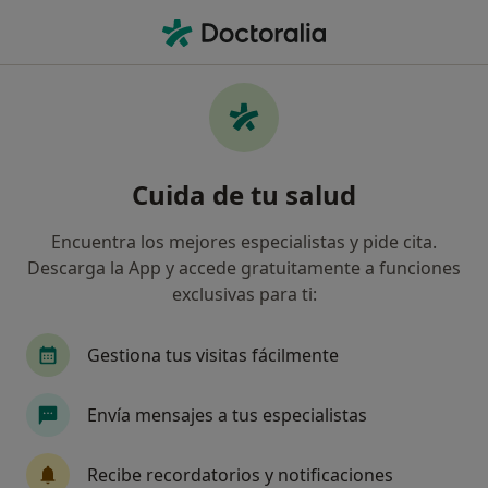
Men
Trastorno Obsesivo Compulsivo En La Infancia Toc • Illescas, Toledo
Filtros
• 1
Seguro
Mapa
Especialistas en Trastorno obsesivo
Cuida de tu salud
compulsivo en la infancia (TOC) en Illescas
Así organizamos los resultados
Encuentra los mejores especialistas y pide cita.
Descarga la App y accede gratuitamente a funciones
exclusivas para ti:
¿Qué especialidad estás buscando?
Psicólogo
Psicólogo infantil
Dietista Nutr
Gestiona tus visitas fácilmente
Envía mensajes a tus especialistas
Recibe recordatorios y notificaciones