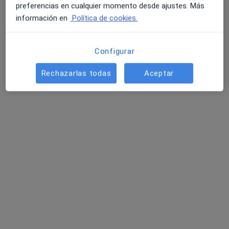
preferencias en cualquier momento desde ajustes. Más
información en
Política de cookies.
Configurar
Rechazarlas todas
Aceptar
Thalía Martín López
·
Ver más
Psicóloga, Psicóloga infantil
8 opiniones
Dirección
Online
Callejón Estafeta Vieja, 1, Local, Illescas
•
Mapa
Psicosagra
Acompañamiento emocional para PAS (Personas Altamente Sensibles)
50 €
Este especialista no ofrece reserva de cita online en esta dirección.