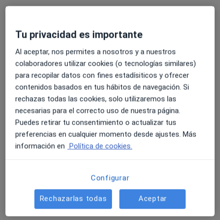
Consulta online
60 €
Este especialista no ofrece reserva de cita online en esta dirección.
Tu privacidad es importante
Pedir una cita
Al aceptar, nos permites a nosotros y a nuestros
colaboradores utilizar cookies (o tecnologías similares)
para recopilar datos con fines estadísiticos y ofrecer
contenidos basados en tus hábitos de navegación. Si
rechazas todas las cookies, solo utilizaremos las
necesarias para el correcto uso de nuestra página.
Puedes retirar tu consentimiento o actualizar tus
preferencias en cualquier momento desde ajustes. Más
información en
Política de cookies.
Opción de pago online
Alberto Aliaga Ruiz
Configurar
·
Ver más
Psicólogo
31 opiniones
Rechazarlas todas
Aceptar