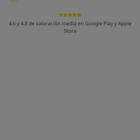
4.6 y 4.8 de valoración media en Google Play y Apple
Vanesa García Cabello
Store
·
Ver más
Psicóloga, Psicóloga infantil
34 opiniones
Dirección
Online
Avenida del General Marvá, 19, Alicante
•
Mapa
Consulta privada Psicología Sanitaria
Primera visita Psicología
60 €
Este especialista no ofrece reserva de cita online en esta dirección.
Pedir una cita