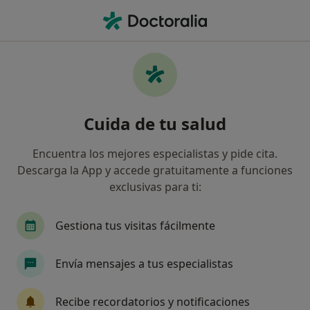
Men
Trastornos De Conducta • Alicante, Alicante
Filtros
• 1
Seguro
Mapa
Especialistas en Trastornos de conducta en
Cuida de tu salud
Alicante
Así organizamos los resultados
Encuentra los mejores especialistas y pide cita.
Descarga la App y accede gratuitamente a funciones
exclusivas para ti:
¿Qué especialidad estás buscando?
Psicólogo
Psicólogo infantil
Psiquiatra
Gestiona tus visitas fácilmente
Envía mensajes a tus especialistas
Recibe recordatorios y notificaciones