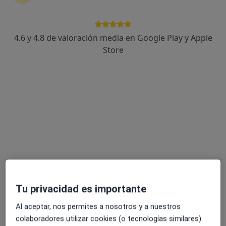
4.6 y 4.8 de valoración media en Google Play y Apple
Christina Cop
Store
Psicóloga
36 opiniones
Dirección
Online
Calle Barranco Pilón 7b, Puerto del Rosario
•
Mapa
Christina Cop
Primera visita Psicología
65 €
Este especialista no ofrece reserva de cita online en esta dirección.
Tu privacidad es importante
Pedir una cita
Al aceptar, nos permites a nosotros y a nuestros
colaboradores utilizar cookies (o tecnologías similares)