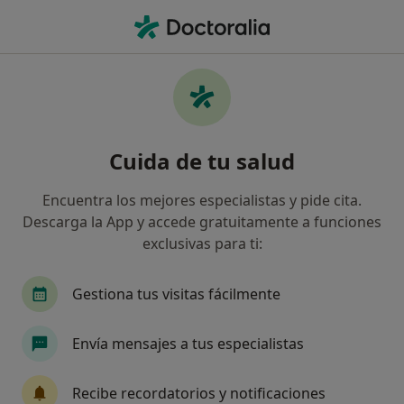
Men
Trastornos De La Personalidad • Puerto del Rosario, Las Palmas
Filtros
• 1
Mapa
Especialistas en Trastornos de la
Cuida de tu salud
personalidad en Puerto del Rosario
Así organizamos los resultados
Encuentra los mejores especialistas y pide cita.
Descarga la App y accede gratuitamente a funciones
exclusivas para ti:
¿Qué especialidad estás buscando?
Psicólogo
Psiquiatra
Médico general
Gestiona tus visitas fácilmente
Envía mensajes a tus especialistas
Recibe recordatorios y notificaciones