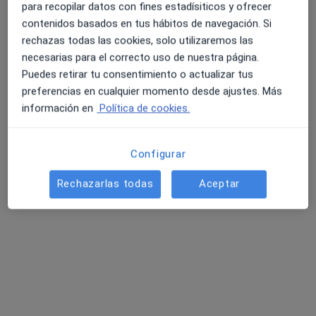
para recopilar datos con fines estadísiticos y ofrecer
contenidos basados en tus hábitos de navegación. Si
rechazas todas las cookies, solo utilizaremos las
necesarias para el correcto uso de nuestra página.
Puedes retirar tu consentimiento o actualizar tus
preferencias en cualquier momento desde ajustes. Más
información en
Política de cookies.
Dr. Daniel Aleksandr Pekonidi
·
Ver más
Médico general
Configurar
Psiquiatra de Servicio Canario de la Salud
Doctorado en Medicina (Psiquiatria)
Rechazarlas todas
Aceptar
English, Русский, Español
Dirección
Online
Carretera del Aeropuerto 1, Puerto del Rosario
•
Mapa
Hospital General de Fuerteventura
Primera visita Psiquiatría
145 €