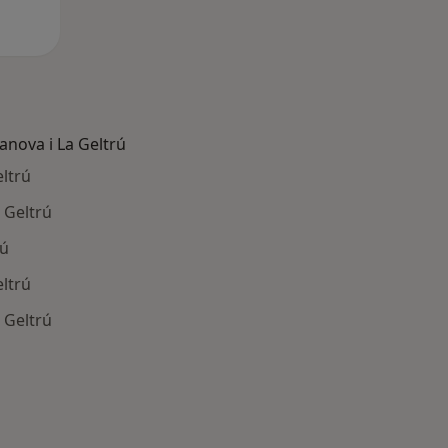
anova i La Geltrú
eltrú
a Geltrú
rú
eltrú
 Geltrú
ía: Otras enfermedades en Vilanova i La Geltrú