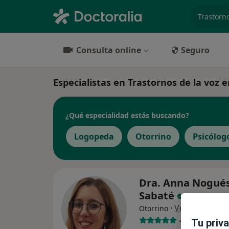
especiali
Consulta online
Seguro
Especialistas en Trastornos de la voz e
¿Qué especialidad estás buscando?
Logopeda
Otorrino
Psicólog
Dra. Anna Nogué
Sabaté
·
Ver más
Otorrino
476 opiniones
Tu priv