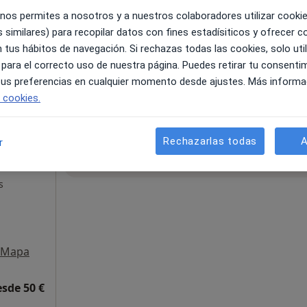
 nos permites a nosotros y a nuestros colaboradores utilizar cooki
 similares) para recopilar datos con fines estadísiticos y ofrecer 
Mapa
 tus hábitos de navegación. Si rechazas todas las cookies, solo uti
 para el correcto uso de nuestra página. Puedes retirar tu consenti
esde 80 €
 tus preferencias en cualquier momento desde ajustes. Más informa
e cookies.
Rechazarlas todas
A
r
La reserva de cita online no está dispon
Mostrar perfil
s
Mapa
esde 50 €