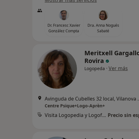
Mostrar más servicios
Dr. Francesc Xavier
Dra. Anna Nogués
González Compta
Sabaté
Meritxell Gargall
Rovira
·
Ver más
Logopeda
Avinguda de Cubelle
Centre Psique+Logo-Aprèn+
Visita Logopedia y Logofoniatría
Precio sin es