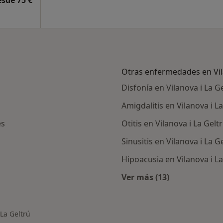
esde 75 €
Otras enfermedades en Vil
Disfonía en Vilanova i La G
Amigdalitis en Vilanova i L
ès
Otitis en Vilanova i La Gelt
Sinusitis en Vilanova i La G
Hipoacusia en Vilanova i La
Ver más (13)
rcanas a Vilanova i La Geltrú
Más en esta categor
 La Geltrú