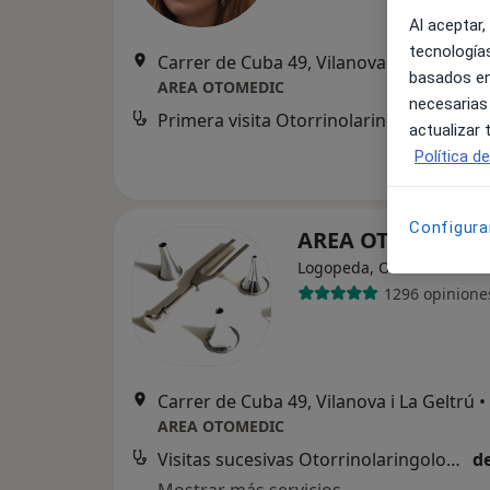
Al aceptar,
tecnologías
Carrer de Cuba 49, Vilanova i La Geltrú
•
basados en
AREA OTOMEDIC
necesarias
Primera visita Otorrinolaringología
d
actualizar
Política d
Configura
AREA OTOMEDIC
Logopeda, Otorrino
1296 opinione
Carrer de Cuba 49, Vilanova i La Geltrú
•
AREA OTOMEDIC
Visitas sucesivas Otorrinolaringología
d