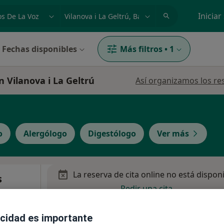
dad, enfermedad o nombre
p. ej. Madrid
Iniciar
Fechas disponibles
Más filtros
•
1
n Vilanova i La Geltrú
Así organizamos los re
o
Alergólogo
Digestólogo
Ver más
La reserva de cita online no está dispon
s
Pedir una cita
acidad es importante