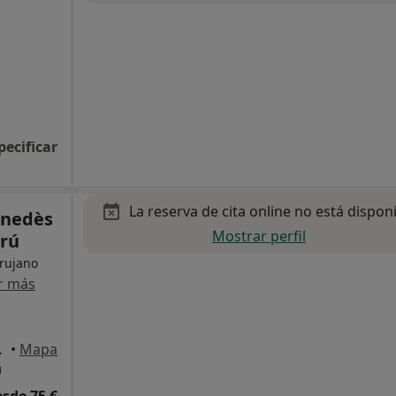
pecificar
La reserva de cita online no está dispon
enedès
Mostrar perfil
trú
irujano
r más
i La Geltrú
•
Mapa
ú