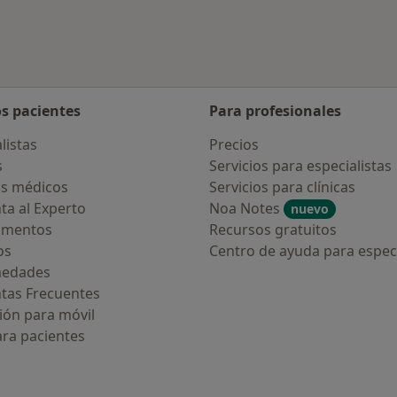
os pacientes
Para profesionales
listas
Precios
s
Servicios para especialistas
s médicos
Servicios para clínicas
ta al Experto
Noa Notes
nuevo
amentos
Recursos gratuitos
os
Centro de ayuda para especi
medades
tas Frecuentes
ión para móvil
ara pacientes