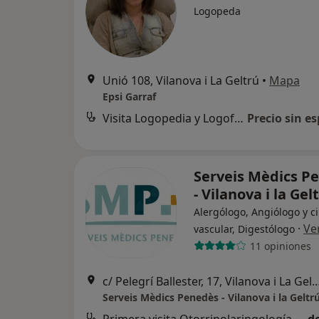
Logopeda
Unió 108, Vilanova i La Geltrú
•
Mapa
Epsi Garraf
Visita Logopedia y Logofoniatría
Precio sin es
Serveis Mèdics P
- Vilanova i la Gel
Alergólogo, Angiólogo y c
·
Ve
vascular, Digestólogo
11 opiniones
c/ Pelegrí Ballester, 17, Vilanova 
Serveis Mèdics Penedès - Vilanova i la Geltr