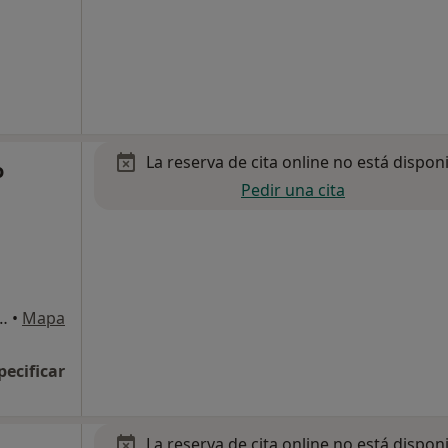
La reserva de cita online no está dispon
o
Pedir una cita
s 32 local, Vilanova i La Geltrú
•
Mapa
pecificar
La reserva de cita online no está dispon