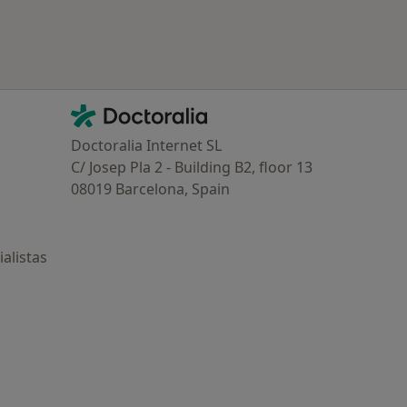
Contacto
Doctoralia - Página de inicio
Doctoralia Internet SL
C/ Josep Pla 2 - Building B2, floor 13
08019 Barcelona, Spain
alistas