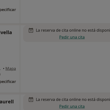
pecificar
La reserva de cita online no está dispon
ivella
Pedir una cita
i La Geltrú
•
Mapa
ú
pecificar
La reserva de cita online no está dispon
aurell
Pedir una cita