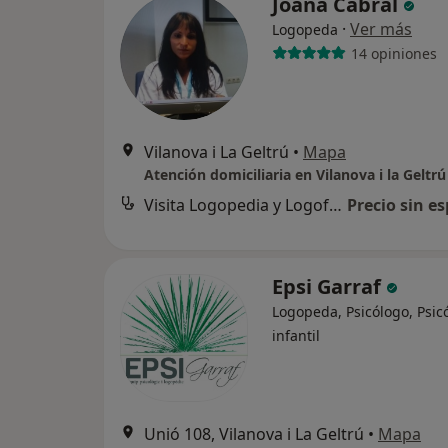
Joana Cabral
·
Ver más
Logopeda
14 opiniones
Vilanova i La Geltrú
•
Mapa
Atención domiciliaria en Vilanova i la Geltrú
Visita Logopedia y Logofoniatría
Precio sin es
Epsi Garraf
Logopeda, Psicólogo, Psic
infantil
Unió 108, Vilanova i La Geltrú
•
Mapa