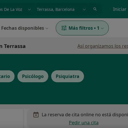
dad, enfermedad o nombre
p. ej. Madrid
Iniciar
Fechas disponibles
Más filtros
•
1
en Terrassa
Así organizamos los re
ario
Psicólogo
Psiquiatra
La reserva de cita online no está dispon
Pedir una cita