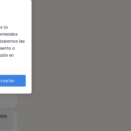
es (o
contenidos
lizaremos las
miento o
ción en
ceptar
ible