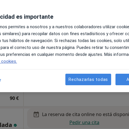
acidad es importante
 nos permites a nosotros y a nuestros colaboradores utilizar cooki
,
 similares) para recopilar datos con fines estadísiticos y ofrecer 
 tus hábitos de navegación. Si rechazas todas las cookies, solo uti
icio
 para el correcto uso de nuestra página. Puedes retirar tu consenti
Breve
 tus preferencias en cualquier momento desde ajustes. Más informa
e cookies.
Rechazarlas todas
A
r
90 €
La reserva de cita online no está dispon
Pedir una cita
glada