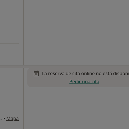
La reserva de cita online no está dispon
Pedir una cita
ides núm 7 1º5ª., Terrassa
•
Mapa