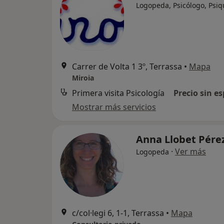
Logopeda, Psicólogo, Psiq
Carrer de Volta 1 3º, Terrassa
•
Mapa
Miroia
Primera visita Psicología
Precio sin es
Mostrar más servicios
Anna Llobet Pére
·
Ver más
Logopeda
c/col·legi 6, 1-1, Terrassa
•
Mapa