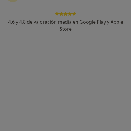
4.6 y 4.8 de valoración media en Google Play y Apple
Store
Perfil nuevo
Luiza Rodrigues
·
Ver más
Psicólogo
7 opiniones
Dirección
Online
Ronda de Sant Pere, 39, Barcelona
•
Mapa
Consulta Privada - Luiza Rodrigues
Primera visita Psicología
55 €
Este especialista no ofrece reserva de cita online en esta dirección.
Pedir una cita