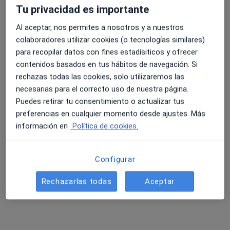
Tu privacidad es importante
Carrer de Mallorca 237, Barcelona
•
Mapa
Consulta Privada
Al aceptar, nos permites a nosotros y a nuestros
Consulta online
70 €
colaboradores utilizar cookies (o tecnologías similares)
para recopilar datos con fines estadísiticos y ofrecer
Este especialista no ofrece reserva de cita online en esta dirección.
contenidos basados en tus hábitos de navegación. Si
rechazas todas las cookies, solo utilizaremos las
Pedir una cita
necesarias para el correcto uso de nuestra página.
Puedes retirar tu consentimiento o actualizar tus
preferencias en cualquier momento desde ajustes. Más
información en
Política de cookies.
Configurar
Rechazarlas todas
Aceptar
Montserrat Naranjo Reverter
·
Ver más
Psicóloga, Psicóloga infantil
67 opiniones