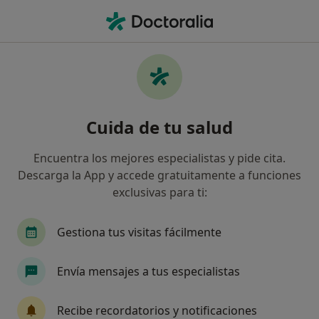
Men
Trauma Complejo • Barcelona, Barcelona
Filtros
• 1
Seguro
Mapa
Especialistas en Trauma Complejo en
Cuida de tu salud
Barcelona
Así organizamos los resultados
Encuentra los mejores especialistas y pide cita.
Descarga la App y accede gratuitamente a funciones
exclusivas para ti:
¿Qué especialidad estás buscando?
Psicólogo
Psicólogo infantil
Enfermero
Gestiona tus visitas fácilmente
Envía mensajes a tus especialistas
Recibe recordatorios y notificaciones