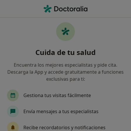
Men
Traumas • Granollers, Barcelona
Filtros
• 1
Mapa
Especialistas en Traumas en Granollers
Cuida de tu salud
Así organizamos los resultados
Encuentra los mejores especialistas y pide cita.
Descarga la App y accede gratuitamente a funciones
¿Qué especialidad estás buscando?
exclusivas para ti:
Psicólogo
Terapeuta complementario
Psi
Gestiona tus visitas fácilmente
Envía mensajes a tus especialistas
Recibe recordatorios y notificaciones