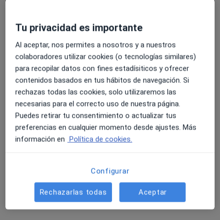
Carrer Santa Esperança 3, Granollers
•
Mapa
Tu privacidad es importante
TEOS ESPAI DE PSICOLOGIA I MINDFULNESS
Primera visita Psicología
desde 80 €
Al aceptar, nos permites a nosotros y a nuestros
colaboradores utilizar cookies (o tecnologías similares)
Este especialista no ofrece reserva de cita online en esta dirección.
para recopilar datos con fines estadísiticos y ofrecer
contenidos basados en tus hábitos de navegación. Si
Pedir una cita
rechazas todas las cookies, solo utilizaremos las
necesarias para el correcto uso de nuestra página.
Puedes retirar tu consentimiento o actualizar tus
preferencias en cualquier momento desde ajustes. Más
información en
Política de cookies.
Configurar
Rechazarlas todas
Aceptar
Patricia Morales
·
Ver más
Psicóloga
125 opiniones