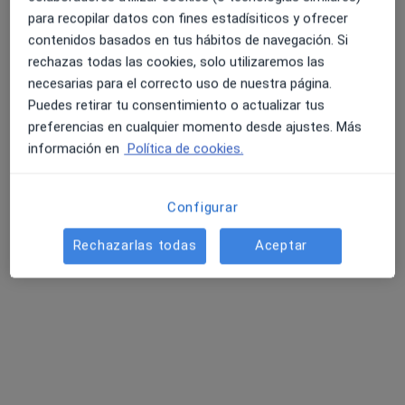
para recopilar datos con fines estadísiticos y ofrecer
contenidos basados en tus hábitos de navegación. Si
rechazas todas las cookies, solo utilizaremos las
4.6 y 4.8 de valoración media en Google Play y Apple
necesarias para el correcto uso de nuestra página.
Store
Puedes retirar tu consentimiento o actualizar tus
Ruben Paseiro Ferro
preferencias en cualquier momento desde ajustes. Más
·
Ver más
Fisioterapeuta
información en
Política de cookies.
49 opiniones
Dirección
Online
Configurar
Rechazarlas todas
Aceptar
Caamaño 157, Porto do Son (Puerto del Son)
•
Mapa
Consulta a Domicilio - Rubén Paseiro Ferro
Visita Fisioterapia
40 €
Este especialista no ofrece reserva de cita online en esta dirección.
Pedir una cita