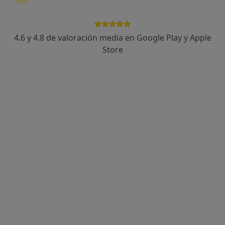
4.6 y 4.8 de valoración media en Google Play y Apple
Carmen Reyes Martínez
Store
·
Ver más
Psicóloga, Terapeuta complementaria
16 opiniones
Dirección
Online
Paseo de Almería, nº 45, Espacio Be Work. 1º - 1a, Almería
•
Mapa
Carmen Reyes Martínez, Psicóloga - Dietista
Consulta online
60 €
Este especialista no ofrece reserva de cita online en esta dirección.
Pedir una cita