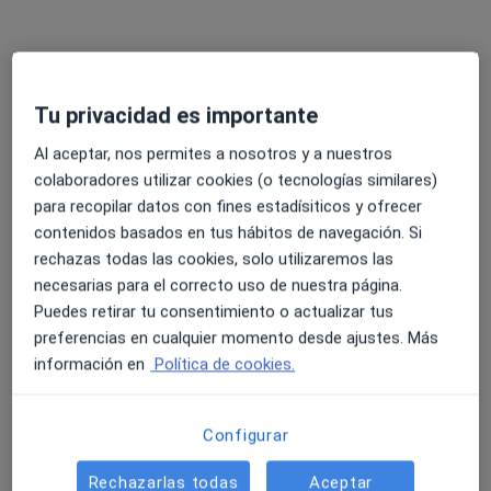
Primera visita Psicología
60 €
Este especialista no ofrece reserva de cita online en esta dirección.
Pedir una cita
Tu privacidad es importante
Al aceptar, nos permites a nosotros y a nuestros
colaboradores utilizar cookies (o tecnologías similares)
para recopilar datos con fines estadísiticos y ofrecer
contenidos basados en tus hábitos de navegación. Si
rechazas todas las cookies, solo utilizaremos las
necesarias para el correcto uso de nuestra página.
Puedes retirar tu consentimiento o actualizar tus
preferencias en cualquier momento desde ajustes. Más
Rocío Campos
información en
Política de cookies.
·
Ver más
Psicóloga
15 opiniones
Configurar
Dirección
Online
Rechazarlas todas
Aceptar