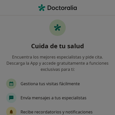
Men
Tristeza Generalizada • Almería, Almería
Filtros
• 1
Mapa
Especialistas en Tristeza generalizada en
Cuida de tu salud
Almería
Así organizamos los resultados
Encuentra los mejores especialistas y pide cita.
Descarga la App y accede gratuitamente a funciones
exclusivas para ti:
¿Qué especialidad estás buscando?
Psicólogo
Psicólogo infantil
Sexólogo
Gestiona tus visitas fácilmente
Envía mensajes a tus especialistas
Recibe recordatorios y notificaciones