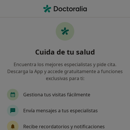
Men
Tumor Medular • Bilbao, Vizcaya
Filtros
• 1
Seguro
Mapa
Especialistas en Tumor medular en Bilbao
Cuida de tu salud
Así organizamos los resultados
Encuentra los mejores especialistas y pide cita.
Descarga la App y accede gratuitamente a funciones
¿Qué especialidad estás buscando?
exclusivas para ti:
Neurocirujano
Traumatólogo
Fisioterape
Gestiona tus visitas fácilmente
Envía mensajes a tus especialistas
Recibe recordatorios y notificaciones