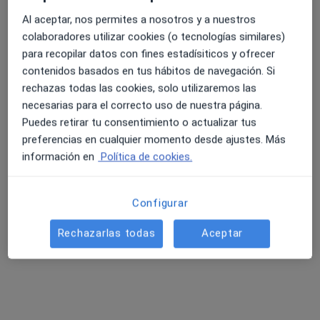
Al aceptar, nos permites a nosotros y a nuestros
colaboradores utilizar cookies (o tecnologías similares)
Dr. Gorka Zabalo San Juan
para recopilar datos con fines estadísiticos y ofrecer
·
Ver más
Neurocirujano
contenidos basados en tus hábitos de navegación. Si
50 opiniones
rechazas todas las cookies, solo utilizaremos las
necesarias para el correcto uso de nuestra página.
Calle de la Cueva Arenaza S/N Metro Deusto-Iruña, Bilbao
•
Mapa
Puedes retirar tu consentimiento o actualizar tus
Siwa Clinic
preferencias en cualquier momento desde ajustes. Más
Primera visita Neurocirugía
150 €
información en
Política de cookies.
Este especialista no ofrece reserva de cita online en esta dirección.
Configurar
Pedir una cita
Rechazarlas todas
Aceptar