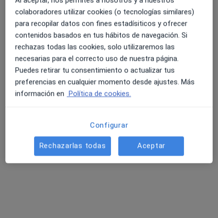
269 opiniones
Al aceptar, nos permites a nosotros y a nuestros
colaboradores utilizar cookies (o tecnologías similares)
Cl. Anselm Clavé, 93, Blanes
•
Mapa
para recopilar datos con fines estadísiticos y ofrecer
Polimèdic Blanes
contenidos basados en tus hábitos de navegación. Si
4.6 y 4.8 de valoración media en Google Play y Apple
Acepta Generali Seguros
rechazas todas las cookies, solo utilizaremos las
Store
Visita Enfermería
necesarias para el correcto uso de nuestra página.
Puedes retirar tu consentimiento o actualizar tus
Ningún profesional de este centro tiene citas disponibles
preferencias en cualquier momento desde ajustes. Más
información en
Política de cookies.
Mostrar perfil
Configurar
Búsquedas relacionadas
Rechazarlas todas
Aceptar
Otros especialistas de Generali Seguros
Dentistas de Generali Seguros en Blanes
Oftalmólogos de Generali Seguros en Blanes
Cirujanos generales de Generali Seguros en