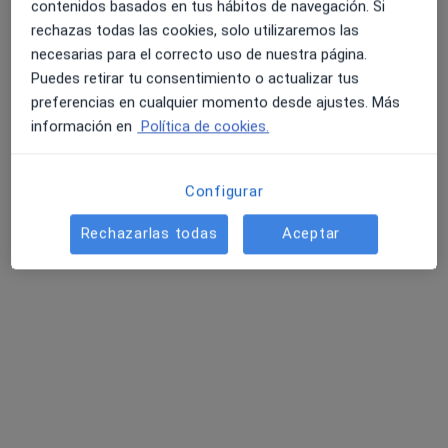
contenidos basados en tus hábitos de navegación. Si
·
Ver más
Enfermero, Acupuntor, Alergólogo
rechazas todas las cookies, solo utilizaremos las
154 opiniones
necesarias para el correcto uso de nuestra página.
C/ Vía Roma, 11, Salou
•
Mapa
Puedes retirar tu consentimiento o actualizar tus
Tredic - Centre Mèdic Salou
preferencias en cualquier momento desde ajustes. Más
Primera visita Enfermería
Precio sin especificar
información en
Política de cookies.
Mostrar más servicios
Ningún profesional de este centro tiene citas disponibles
Configurar
Mostrar perfil
Rechazarlas todas
Aceptar