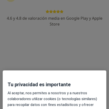
Centre Mèdic Posit Salut
·
Ver más
Enfermero, Alergólogo, Analista clínico
4.6 y 4.8 de valoración media en Google Play y Apple
5940 opiniones
Store
Camí de Reus 1, Vinyols i els Arcs, Tarragona, España, Vinyols i Els Arcs
•
Mapa
Centre Mèdic Posit Salut
Ningún profesional de este centro tiene citas disponibles
Mostrar perfil
Tu privacidad es importante
Al aceptar, nos permites a nosotros y a nuestros
colaboradores utilizar cookies (o tecnologías similares)
para recopilar datos con fines estadísiticos y ofrecer
Tredic - Centre Mèdic Salou