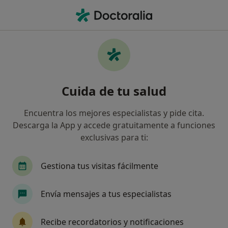
Men
Enfermero • Cambrils, Tarragona
Filtros
Seguro
Mapa
Enfermeros en Cambrils
Cuida de tu salud
Así organizamos los resultados
Encuentra los mejores especialistas y pide cita.
Descarga la App y accede gratuitamente a funciones
¿Cuál es tu compañía aseguradora?
exclusivas para ti:
Gestiona tus visitas fácilmente
Envía mensajes a tus especialistas
Recibe recordatorios y notificaciones