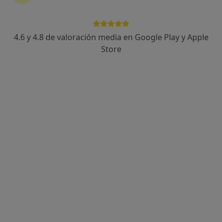
4.6 y 4.8 de valoración media en Google Play y Apple
Store
Opción de pago online
Ander Cenitagoya Alcelay
·
Ver más
Psicólogo
19 opiniones
Dirección
Online
Máximo Aguirre Kalea, n 12, Bilbao
•
Mapa
Centro Psicológico Torguet
Acepta Generali Seguros
Primera visita Psicología
Este especialista no ofrece reserva de cita online en esta dirección.
Pedir una cita