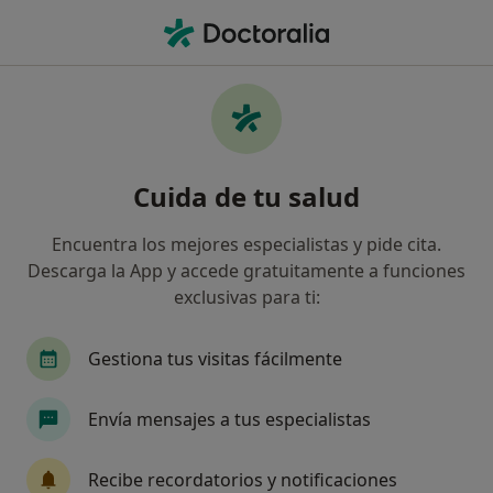
Men
Generali Seguros • Erandio, Vizcaya
Filtros
Seguro:
Generali Seguros
Especialistas de Generali Seguros en
Cuida de tu salud
Erandio
Así organizamos los resultados
Encuentra los mejores especialistas y pide cita.
Descarga la App y accede gratuitamente a funciones
exclusivas para ti:
¿Qué especialidad estás buscando?
Traumatólogo
Gestiona tus visitas fácilmente
Envía mensajes a tus especialistas
Recibe recordatorios y notificaciones