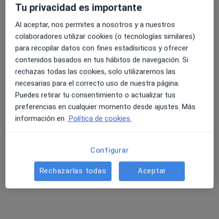
Calle las Mercedes, 23, Getxo
•
Mapa
Tu privacidad es importante
IORR Getxo | Instituto Oftalmológico Rodríguez Ratón
Al aceptar, nos permites a nosotros y a nuestros
Acepta Generali Seguros
colaboradores utilizar cookies (o tecnologías similares)
Primera visita Oftalmología
para recopilar datos con fines estadísiticos y ofrecer
contenidos basados en tus hábitos de navegación. Si
Este especialista no ofrece reserva de cita online en esta dirección.
rechazas todas las cookies, solo utilizaremos las
Pedir una cita
necesarias para el correcto uso de nuestra página.
Puedes retirar tu consentimiento o actualizar tus
preferencias en cualquier momento desde ajustes. Más
información en
Política de cookies.
Configurar
Rechazarlas todas
Aceptar
Dr. Eduardo Garaizabal Gaiztarro
·
Ver más
Cirujano general, Digestólogo
144 opiniones